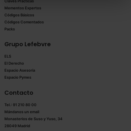
Claves Prácticas
todas las cookies excepto aquellas imprescindibles.
Mementos Expertos
También puedes
configurar
las cookies y
Códigos Básicos
seleccionar solo aquellas que quieras permitir en tu
Códigos Comentados
navegador. Si no seleccionas ninguna utilizaremos
Packs
las que sean indispensables para la navegación.
Grupo Lefebvre
Saber más acerca de las cookies
ELS
El Derecho
Espacio Asesoría
Espacio Pymes
Contacto
Tel.: 91 210 80 00
Mándanos un
email
Monasterios de Suso y Yuso, 34
28049 Madrid