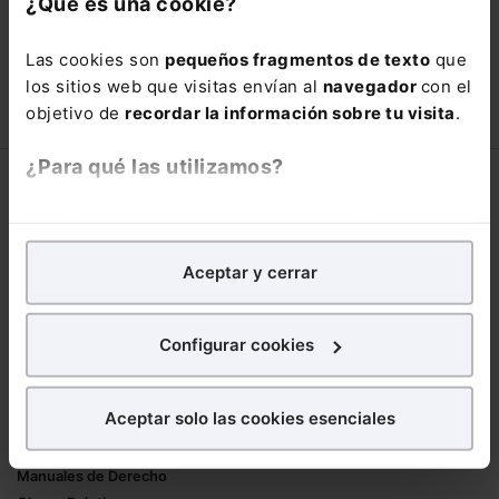
¿Qué es una cookie?
66,00€
110,00€
Las cookies son
pequeños fragmentos de texto
que
COMPRAR
los sitios web que visitas envían al
navegador
con el
objetivo de
recordar la información sobre tu visita
.
¿Para qué las utilizamos?
Corporativo
En Lefebvre utilizamos las cookies con
fines
Lefebvre
analíticos
para tratar de
mejorar tu experiencia
en
Nuestro equipo
Aceptar y cerrar
nuestra página web. También con fines publicitarios,
Trabaja con nosotros
para poder mostrarte publicidad y contenidos de tu
Librerías asociadas
interés.
Configurar cookies
Productos
¿Qué puedes hacer?
Aceptar solo las cookies esenciales
Mementos
Puedes
aceptar
las cookies para que tu
Formularios Jurídicos
experiencia en la web sea óptima
Manuales de Derecho
Puedes
aceptar solo las esenciales
para denegar