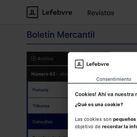
Boletín Mercantil
El co
Archivo
Número 62
- abril 2018
CON
Consentimiento
Portada
Cookies! Ahí va nuestra 
¿Qué es una cookie?
Tribunas
¿Has 
Las cookies son
pequeños 
Consultas
(current)
objetivo de
recordar la inf
Si to