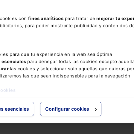
ere tu acceso con un
25% de descuento
.
s cookies con
fines analíticos
para tratar de
mejorar tu expe
licitarios, para poder mostrarte publicidad y contenidos de
ctos
Grupo Lefebvre
kies para que tu experiencia en la web sea óptima
s
ELS
s esenciales
para denegar todas las cookies excepto aquell
os Jurídicos
El Derecho
urar
las cookies y seleccionar solo aquellas que quieras per
 de Derecho
Espacio Asesoría
lizaremos las que sean indispensables para la navegación.
ácticas
Espacio Pymes
 Expertos
cookies
Básicos
Comentados
es esenciales
Configurar cookies