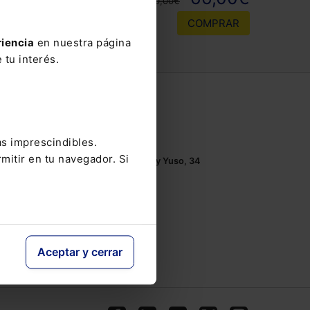
110,00€
COMPRAR
riencia
en nuestra página
 tu interés.
Contacto
Tel.: 91 210 80 00
as imprescindibles.
Mándanos un
email
mitir en tu navegador. Si
Monasterios de Suso y Yuso, 34
28049 Madrid
Aceptar y cerrar