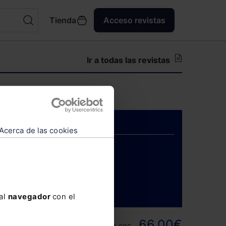
Tienda
Acceso revistas
Ir a todas las revistas
para suscriptores.
Acerca de las cookies
ENTRAR
 al
navegador
con el
ortunidad y
66,00€