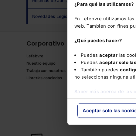
Reseñas de Jurisprudencia
¿Para qué las utilizamos?
adqui
Novedades Legislativas
En Lefebvre utilizamos la
web. También con fines pub
¿Qué puedes hacer?
Corporativo
Produ
Puedes
aceptar
las coo
Lefebvre
Memento
Puedes
aceptar solo la
Nuestro equipo
Formulari
También puedes
config
Trabaja con nosotros
Manuales
no seleccionas ninguna uti
Librerías asociadas
Claves Pr
Mementos
Saber más acerca de las 
Códigos 
Códigos 
Packs
Aceptar solo las cooki