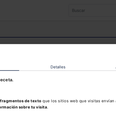
ntenido al que deseas acceder es exclusivo 
TENIDO EXCLUSIVO PARA SUSCRIPTORES
Detalles
receta.
olvidado tu contraseña?
fragmentos de texto
que los sitios web que visitas envían
ormación sobre tu visita
.
davía no te has suscrito, no pierdas está op