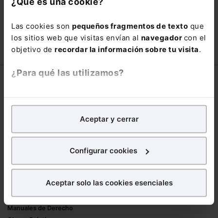
¿Qué es una cookie?
66,00€
110,00€
Las cookies son
pequeños fragmentos de texto
que
COMPRAR
los sitios web que visitas envían al
navegador
con el
objetivo de
recordar la información sobre tu visita
.
¿Para qué las utilizamos?
Corporativo
En Lefebvre utilizamos las cookies con
fines
Lefebvre
analíticos
para tratar de
mejorar tu experiencia
en
Nuestro equipo
Aceptar y cerrar
nuestra página web. También con fines publicitarios,
Trabaja con nosotros
para poder mostrarte publicidad y contenidos de tu
Librerías asociadas
interés.
Configurar cookies
Productos
¿Qué puedes hacer?
Aceptar solo las cookies esenciales
Mementos
Puedes
aceptar
las cookies para que tu
Formularios Jurídicos
experiencia en la web sea óptima
Manuales de Derecho
Puedes
aceptar solo las esenciales
para denegar