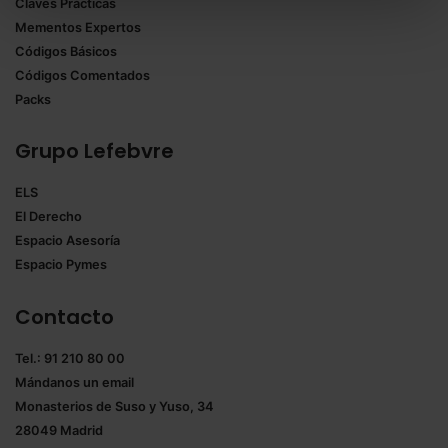
Claves Prácticas
todas las cookies excepto aquellas imprescindibles.
Mementos Expertos
También puedes
configurar
las cookies y
Códigos Básicos
seleccionar solo aquellas que quieras permitir en tu
Códigos Comentados
navegador. Si no seleccionas ninguna utilizaremos
Packs
las que sean indispensables para la navegación.
Grupo Lefebvre
Saber más acerca de las cookies
ELS
El Derecho
Espacio Asesoría
Espacio Pymes
Contacto
Tel.: 91 210 80 00
Mándanos un
email
Monasterios de Suso y Yuso, 34
28049 Madrid