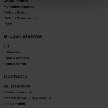
Claves Prácticas
todas las cookies excepto aquellas imprescindibles.
Mementos Expertos
También puedes
configurar
las cookies y
Códigos Básicos
seleccionar solo aquellas que quieras permitir en tu
Códigos Comentados
navegador. Si no seleccionas ninguna utilizaremos
Packs
las que sean indispensables para la navegación.
Grupo Lefebvre
Saber más acerca de las cookies
ELS
El Derecho
Espacio Asesoría
Espacio Pymes
Contacto
Tel.: 91 210 80 00
Mándanos un
email
Monasterios de Suso y Yuso, 34
28049 Madrid