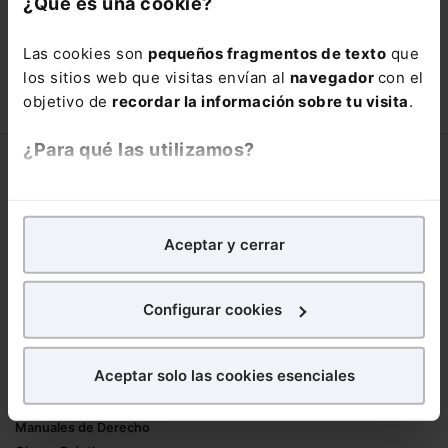
¿Qué es una cookie?
66,00€
110,00€
Las cookies son
pequeños fragmentos de texto
que
COMPRAR
los sitios web que visitas envían al
navegador
con el
objetivo de
recordar la información sobre tu visita
.
¿Para qué las utilizamos?
Corporativo
En Lefebvre utilizamos las cookies con
fines
Lefebvre
analíticos
para tratar de
mejorar tu experiencia
en
Nuestro equipo
Aceptar y cerrar
nuestra página web. También con fines publicitarios,
Trabaja con nosotros
para poder mostrarte publicidad y contenidos de tu
Librerías asociadas
interés.
Configurar cookies
Productos
¿Qué puedes hacer?
Aceptar solo las cookies esenciales
Mementos
Puedes
aceptar
las cookies para que tu
Formularios Jurídicos
experiencia en la web sea óptima
Manuales de Derecho
Puedes
aceptar solo las esenciales
para denegar