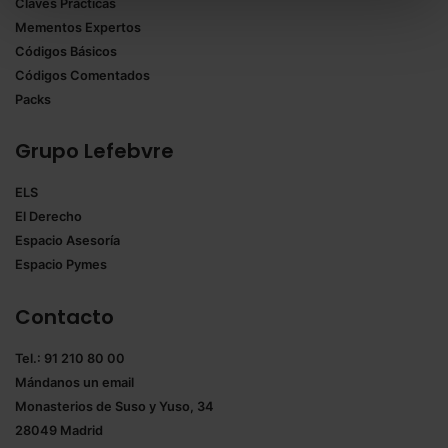
Claves Prácticas
todas las cookies excepto aquellas imprescindibles.
Mementos Expertos
También puedes
configurar
las cookies y
Códigos Básicos
seleccionar solo aquellas que quieras permitir en tu
Códigos Comentados
navegador. Si no seleccionas ninguna utilizaremos
Packs
las que sean indispensables para la navegación.
Grupo Lefebvre
Saber más acerca de las cookies
ELS
El Derecho
Espacio Asesoría
Espacio Pymes
Contacto
Tel.: 91 210 80 00
Mándanos un
email
Monasterios de Suso y Yuso, 34
28049 Madrid