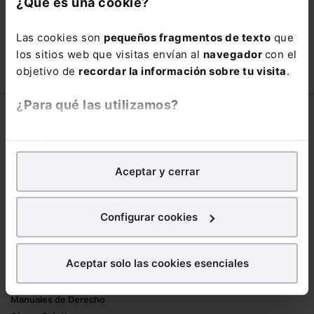
¿Qué es una cookie?
66,00€
110,00€
Las cookies son
pequeños fragmentos de texto
que
COMPRAR
los sitios web que visitas envían al
navegador
con el
objetivo de
recordar la información sobre tu visita
.
¿Para qué las utilizamos?
Corporativo
En Lefebvre utilizamos las cookies con
fines
Lefebvre
analíticos
para tratar de
mejorar tu experiencia
en
Nuestro equipo
Aceptar y cerrar
nuestra página web. También con fines publicitarios,
Trabaja con nosotros
para poder mostrarte publicidad y contenidos de tu
Librerías asociadas
interés.
Configurar cookies
Productos
¿Qué puedes hacer?
Aceptar solo las cookies esenciales
Mementos
Puedes
aceptar
las cookies para que tu
Formularios Jurídicos
experiencia en la web sea óptima
Manuales de Derecho
Puedes
aceptar solo las esenciales
para denegar