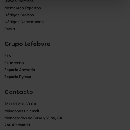
Claves Prácticas
todas las cookies excepto aquellas imprescindibles.
Mementos Expertos
También puedes
configurar
las cookies y
Códigos Básicos
seleccionar solo aquellas que quieras permitir en tu
Códigos Comentados
navegador. Si no seleccionas ninguna utilizaremos
Packs
las que sean indispensables para la navegación.
Grupo Lefebvre
Saber más acerca de las cookies
ELS
El Derecho
Espacio Asesoría
Espacio Pymes
Contacto
Tel.: 91 210 80 00
Mándanos un
email
Monasterios de Suso y Yuso, 34
28049 Madrid