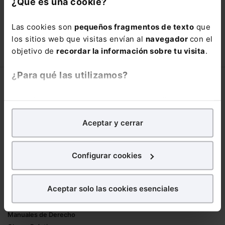
¿Qué es una cookie?
66,00€
110,00€
Las cookies son
pequeños fragmentos de texto
que
COMPRAR
los sitios web que visitas envían al
navegador
con el
objetivo de
recordar la información sobre tu visita
.
¿Para qué las utilizamos?
Corporativo
En Lefebvre utilizamos las cookies con
fines
Lefebvre
analíticos
para tratar de
mejorar tu experiencia
en
Nuestro equipo
Aceptar y cerrar
nuestra página web. También con fines publicitarios,
Trabaja con nosotros
para poder mostrarte publicidad y contenidos de tu
Librerías asociadas
interés.
Configurar cookies
Productos
¿Qué puedes hacer?
Aceptar solo las cookies esenciales
Mementos
Puedes
aceptar
las cookies para que tu
Formularios Jurídicos
experiencia en la web sea óptima
Manuales de Derecho
Puedes
aceptar solo las esenciales
para denegar