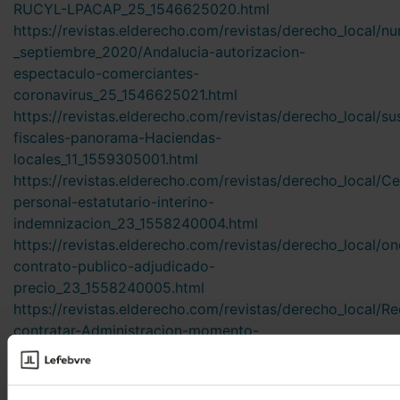
RUCYL-LPACAP_25_1546625020.html
https://revistas.elderecho.com/revistas/derecho_local/n
_septiembre_2020/Andalucia-autorizacion-
espectaculo-comerciantes-
coronavirus_25_1546625021.html
https://revistas.elderecho.com/revistas/derecho_local/s
fiscales-panorama-Haciendas-
locales_11_1559305001.html
https://revistas.elderecho.com/revistas/derecho_local/C
personal-estatutario-interino-
indemnizacion_23_1558240004.html
https://revistas.elderecho.com/revistas/derecho_local/o
contrato-publico-adjudicado-
precio_23_1558240005.html
https://revistas.elderecho.com/revistas/derecho_local/Re
contratar-Administracion-momento-
cumplirse_23_1558240006.html
https://revistas.elderecho.com/revistas/derecho_local/P
empresarial-procedimiento-Administracion-