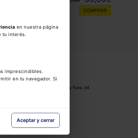
110,00€
COMPRAR
riencia
en nuestra página
 tu interés.
Contacto
as imprescindibles.
Tel.: 91 210 80 00
mitir en tu navegador. Si
Mándanos un
email
Monasterios de Suso y Yuso, 34
28049 Madrid
Aceptar y cerrar