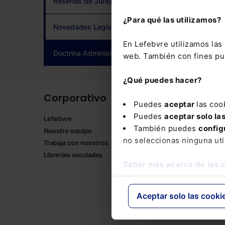
Reseñas de Jurisprudencia
adqui
¿Para qué las utilizamos?
Novedades Legislativas
En Lefebvre utilizamos la
Doctrina Administrativa
(current)
web. También con fines pub
¿Qué puedes hacer?
Corporativo
Produ
Puedes
aceptar
las coo
Puedes
aceptar solo la
Lefebvre
Memento
También puedes
config
Nuestro equipo
Formulari
no seleccionas ninguna uti
Trabaja con nosotros
Manuales
Librerías asociadas
Claves Pr
Saber más acerca de las 
Mementos
Códigos 
Códigos 
Aceptar solo las cooki
Packs