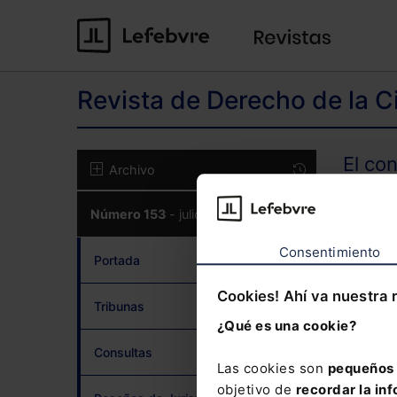
Revista de Derecho de la C
El co
Archivo
Número 153
- julio 2026
CON
Consentimiento
Portada
Cookies! Ahí va nuestra 
Tribunas
¿Qué es una cookie?
¿Has 
Consultas
Las cookies son
pequeños 
objetivo de
recordar la inf
Si to