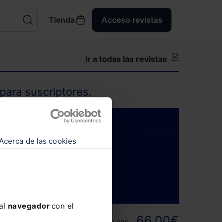
Tienda
Acceso revistas
Ir a todas las revistas
para suscriptores.
Acerca de las cookies
ENTRAR
 al
navegador
con el
ortunidad y
66,00€