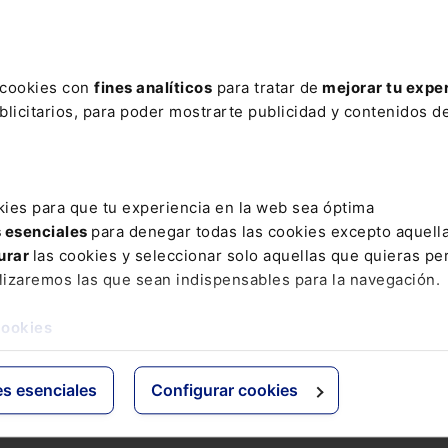
ere tu acceso con un
25% de descuento
.
s cookies con
fines analíticos
para tratar de
mejorar tu expe
licitarios, para poder mostrarte publicidad y contenidos de
ctos
Grupo Lefebvre
kies para que tu experiencia en la web sea óptima
s esenciales
para denegar todas las cookies excepto aquell
s
ELS
urar
las cookies y seleccionar solo aquellas que quieras per
os Jurídicos
El Derecho
lizaremos las que sean indispensables para la navegación.
 de Derecho
Espacio Asesoría
ácticas
Espacio Pymes
cookies
 Expertos
Básicos
Comentados
es esenciales
Configurar cookies