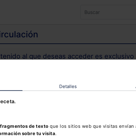
irculación
ntenido al que deseas acceder es exclusivo 
TENIDO EXCLUSIVO PARA SUSCRIPTORES
Detalles
receta.
olvidado tu contraseña?
fragmentos de texto
que los sitios web que visitas envían
ormación sobre tu visita
.
davía no te has suscrito, no pierdas está op