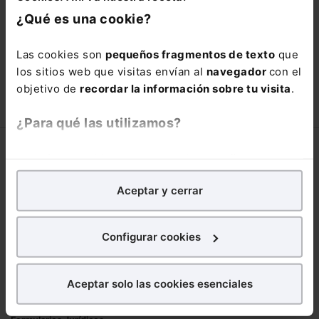
está oportunidad y adquiere tu acceso
¿Qué es una cookie?
con un
25% de descuento
.
66,00€
Las cookies son
pequeños fragmentos de texto
que
110,00€
los sitios web que visitas envían al
navegador
con el
COMPRAR
objetivo de
recordar la información sobre tu visita
.
¿Para qué las utilizamos?
Corporativo
En Lefebvre utilizamos las cookies con
fines
analíticos
para tratar de
mejorar tu experiencia
en
Lefebvre
Aceptar y cerrar
nuestra página web. También con fines publicitarios,
Nuestro equipo
para poder mostrarte publicidad y contenidos de tu
Trabaja con nosotros
interés.
Configurar cookies
Librerías asociadas
¿Qué puedes hacer?
Productos
Aceptar solo las cookies esenciales
Puedes
aceptar
las cookies para que tu
Mementos
experiencia en la web sea óptima