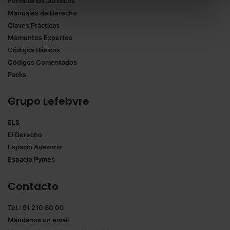
Formularios Jurídicos
Puedes
aceptar solo las esenciales
para denegar
Manuales de Derecho
todas las cookies excepto aquellas imprescindibles.
Claves Prácticas
También puedes
configurar
las cookies y
Mementos Expertos
seleccionar solo aquellas que quieras permitir en tu
Códigos Básicos
navegador. Si no seleccionas ninguna utilizaremos
Códigos Comentados
las que sean indispensables para la navegación.
Packs
Saber más acerca de las cookies
Grupo Lefebvre
ELS
El Derecho
Espacio Asesoría
Espacio Pymes
Contacto
Tel.: 91 210 80 00
Mándanos un
email