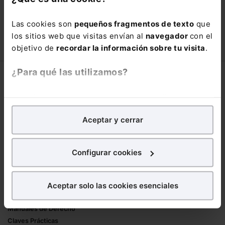
con un
25% de descuento
.
Las cookies son
pequeños fragmentos de texto
que
66,00€
los sitios web que visitas envían al
navegador
con el
110,00€
objetivo de
recordar la información sobre tu visita
.
COMPRAR
¿Para qué las utilizamos?
Corporativo
En Lefebvre utilizamos las cookies con
fines
Lefebvre
analíticos
para tratar de
mejorar tu experiencia
en
Nuestro equipo
Aceptar y cerrar
nuestra página web. También con fines publicitarios,
Trabaja con nosotros
para poder mostrarte publicidad y contenidos de tu
Librerías asociadas
interés.
Configurar cookies
Productos
¿Qué puedes hacer?
Aceptar solo las cookies esenciales
Mementos
Puedes
aceptar
las cookies para que tu
Formularios Jurídicos
experiencia en la web sea óptima
Manuales de Derecho
Puedes
aceptar solo las esenciales
para denegar
Claves Prácticas