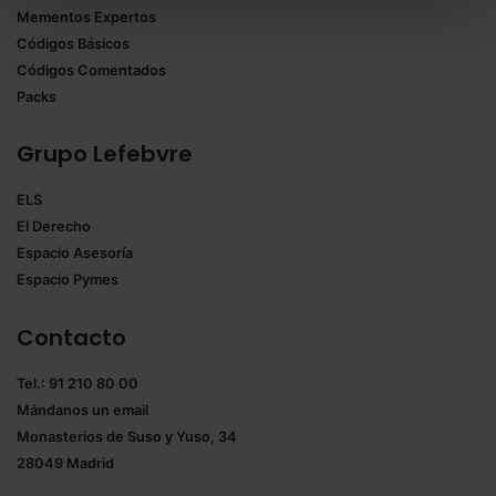
todas las cookies excepto aquellas imprescindibles.
Mementos Expertos
También puedes
configurar
las cookies y
Códigos Básicos
seleccionar solo aquellas que quieras permitir en tu
Códigos Comentados
navegador. Si no seleccionas ninguna utilizaremos
Packs
las que sean indispensables para la navegación.
Grupo Lefebvre
Saber más acerca de las cookies
ELS
El Derecho
Espacio Asesoría
Espacio Pymes
Contacto
Tel.: 91 210 80 00
Mándanos un
email
Monasterios de Suso y Yuso, 34
28049 Madrid