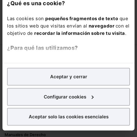
con un
25% de descuento
.
¿Qué es una cookie?
66,00€
110,00€
Las cookies son
pequeños fragmentos de texto
que
COMPRAR
los sitios web que visitas envían al
navegador
con el
objetivo de
recordar la información sobre tu visita
.
¿Para qué las utilizamos?
Corporativo
En Lefebvre utilizamos las cookies con
fines
Lefebvre
analíticos
para tratar de
mejorar tu experiencia
en
Aceptar y cerrar
Nuestro equipo
nuestra página web. También con fines publicitarios,
Trabaja con nosotros
para poder mostrarte publicidad y contenidos de tu
Librerías asociadas
interés.
Configurar cookies
Productos
¿Qué puedes hacer?
Aceptar solo las cookies esenciales
Mementos
Puedes
aceptar
las cookies para que tu
Formularios Jurídicos
experiencia en la web sea óptima
Manuales de Derecho
Puedes
aceptar solo las esenciales
para denegar