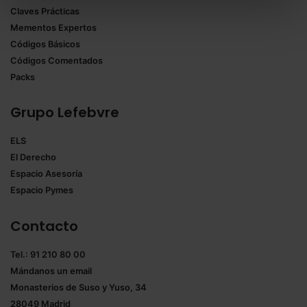
Claves Prácticas
todas las cookies excepto aquellas imprescindibles.
Mementos Expertos
También puedes
configurar
las cookies y
Códigos Básicos
seleccionar solo aquellas que quieras permitir en tu
Códigos Comentados
navegador. Si no seleccionas ninguna utilizaremos
Packs
las que sean indispensables para la navegación.
Grupo Lefebvre
Saber más acerca de las cookies
ELS
El Derecho
Espacio Asesoría
Espacio Pymes
Contacto
Tel.: 91 210 80 00
Mándanos un
email
Monasterios de Suso y Yuso, 34
28049 Madrid