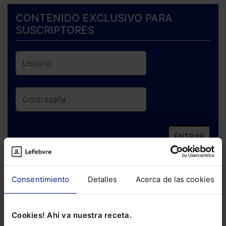
CONTENIDO EXCLUSIVO PARA
SUSCRIPTORES
ENTRAR
¿Has olvidado tu contraseña?
Consentimiento
Detalles
Acerca de las cookies
Si todavía no te has suscrito, no pierdas
está oportunidad y adquiere tu acceso
Cookies! Ahí va nuestra receta.