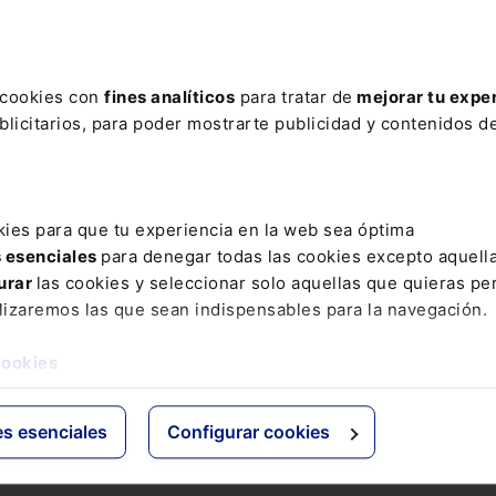
ere tu acceso con un
25% de descuento
.
s cookies con
fines analíticos
para tratar de
mejorar tu expe
licitarios, para poder mostrarte publicidad y contenidos de
ctos
Grupo Lefebvre
kies para que tu experiencia en la web sea óptima
s esenciales
para denegar todas las cookies excepto aquell
s
ELS
urar
las cookies y seleccionar solo aquellas que quieras per
os Jurídicos
El Derecho
lizaremos las que sean indispensables para la navegación.
 de Derecho
Espacio Asesoría
ácticas
Espacio Pymes
cookies
 Expertos
Básicos
Comentados
es esenciales
Configurar cookies