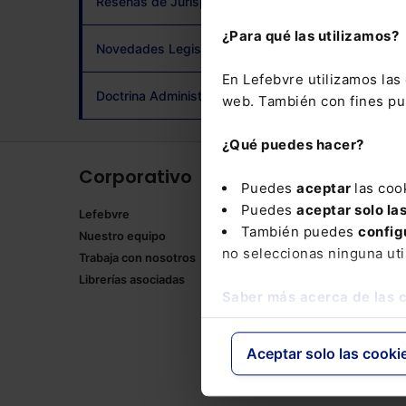
Reseñas de Jurisprudencia
adqui
¿Para qué las utilizamos?
Novedades Legislativas
En Lefebvre utilizamos la
Doctrina Administrativa
web. También con fines pub
¿Qué puedes hacer?
Corporativo
Produ
Puedes
aceptar
las coo
Puedes
aceptar solo la
Lefebvre
Memento
También puedes
config
Nuestro equipo
Formulari
no seleccionas ninguna uti
Trabaja con nosotros
Manuales
Librerías asociadas
Claves Pr
Saber más acerca de las 
Mementos
Códigos 
Códigos 
Aceptar solo las cooki
Packs