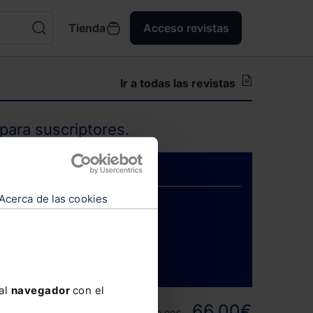
Tienda
Acceso revistas
Ir a todas las revistas
para suscriptores.
Acerca de las cookies
ENTRAR
 al
navegador
con el
ortunidad y
66,00€