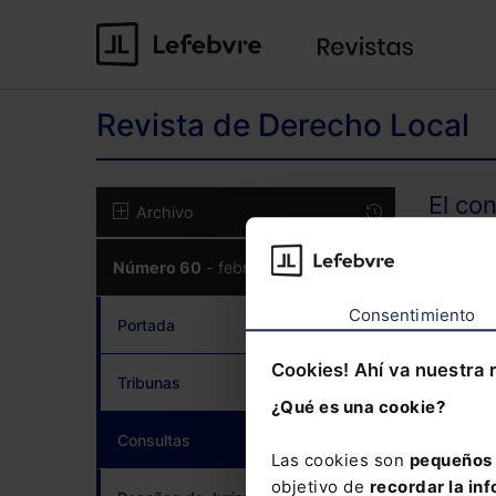
Revista de Derecho Local
El co
Archivo
Número 60
- febrero 2018
CON
Consentimiento
Portada
Cookies! Ahí va nuestra 
Tribunas
¿Qué es una cookie?
¿Has 
Consultas
(current)
Las cookies son
pequeños 
objetivo de
recordar la inf
Si to