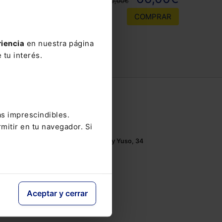
110,00€
COMPRAR
riencia
en nuestra página
 tu interés.
Contacto
as imprescindibles.
Tel.: 91 210 80 00
mitir en tu navegador. Si
Mándanos un
email
Monasterios de Suso y Yuso, 34
28049 Madrid
Aceptar y cerrar