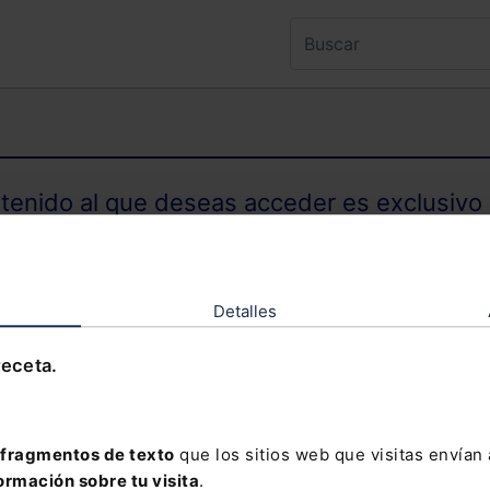
ntenido al que deseas acceder es exclusivo 
TENIDO EXCLUSIVO PARA SUSCRIPTORES
Detalles
receta.
olvidado tu contraseña?
fragmentos de texto
que los sitios web que visitas envían
ormación sobre tu visita
.
davía no te has suscrito, no pierdas está op