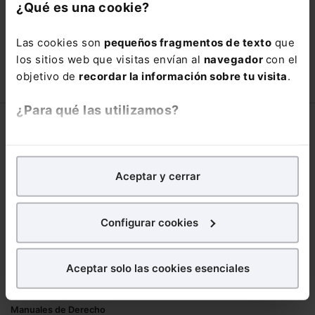
con un
25% de descuento
.
¿Qué es una cookie?
66,00€
110,00€
Las cookies son
pequeños fragmentos de texto
que
COMPRAR
los sitios web que visitas envían al
navegador
con el
objetivo de
recordar la información sobre tu visita
.
¿Para qué las utilizamos?
Corporativo
En Lefebvre utilizamos las cookies con
fines
Lefebvre
analíticos
para tratar de
mejorar tu experiencia
en
Aceptar y cerrar
Nuestro equipo
nuestra página web. También con fines publicitarios,
Trabaja con nosotros
para poder mostrarte publicidad y contenidos de tu
Librerías asociadas
interés.
Configurar cookies
Productos
¿Qué puedes hacer?
Aceptar solo las cookies esenciales
Mementos
Puedes
aceptar
las cookies para que tu
Formularios Jurídicos
experiencia en la web sea óptima
Manuales de Derecho
Puedes
aceptar solo las esenciales
para denegar