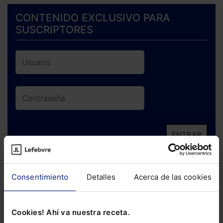
CONTENIDO EXCLUSIVO PARA
SUSCRIPTORES
ENTRAR
¿Has olvidado tu contraseña?
Consentimiento
Detalles
Acerca de las cookies
Si todavía no te has suscrito, no pierdas
está oportunidad y adquiere tu acceso
Cookies! Ahí va nuestra receta.