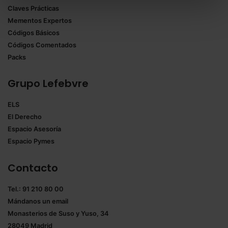
Claves Prácticas
todas las cookies excepto aquellas imprescindibles.
Mementos Expertos
También puedes
configurar
las cookies y
Códigos Básicos
seleccionar solo aquellas que quieras permitir en tu
Códigos Comentados
navegador. Si no seleccionas ninguna utilizaremos
Packs
las que sean indispensables para la navegación.
Grupo Lefebvre
Saber más acerca de las cookies
ELS
El Derecho
Espacio Asesoría
Espacio Pymes
Contacto
Tel.: 91 210 80 00
Mándanos un
email
Monasterios de Suso y Yuso, 34
28049 Madrid