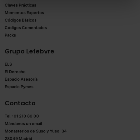
Claves Prácticas
todas las cookies excepto aquellas imprescindibles.
Mementos Expertos
También puedes
configurar
las cookies y
Códigos Básicos
seleccionar solo aquellas que quieras permitir en tu
Códigos Comentados
navegador. Si no seleccionas ninguna utilizaremos
Packs
las que sean indispensables para la navegación.
Grupo Lefebvre
Saber más acerca de las cookies
ELS
El Derecho
Espacio Asesoría
Espacio Pymes
Contacto
Tel.: 91 210 80 00
Mándanos un
email
Monasterios de Suso y Yuso, 34
28049 Madrid