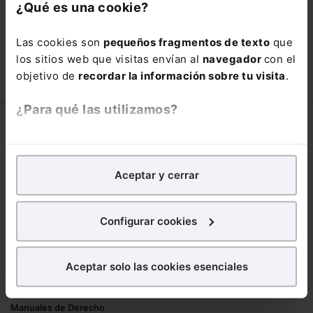
con un
25% de descuento
.
¿Qué es una cookie?
66,00€
110,00€
Las cookies son
pequeños fragmentos de texto
que
COMPRAR
los sitios web que visitas envían al
navegador
con el
objetivo de
recordar la información sobre tu visita
.
¿Para qué las utilizamos?
Corporativo
En Lefebvre utilizamos las cookies con
fines
Lefebvre
analíticos
para tratar de
mejorar tu experiencia
en
Aceptar y cerrar
Nuestro equipo
nuestra página web. También con fines publicitarios,
Trabaja con nosotros
para poder mostrarte publicidad y contenidos de tu
Librerías asociadas
interés.
Configurar cookies
Productos
¿Qué puedes hacer?
Aceptar solo las cookies esenciales
Mementos
Puedes
aceptar
las cookies para que tu
Formularios Jurídicos
experiencia en la web sea óptima
Manuales de Derecho
Puedes
aceptar solo las esenciales
para denegar