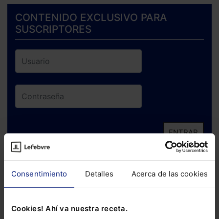
CONTENIDO EXCLUSIVO PARA
SUSCRIPTORES
ENTRAR
¿Has olvidado tu contraseña?
Consentimiento
Detalles
Acerca de las cookies
Si todavía no te has suscrito, no pierdas
está oportunidad y adquiere tu acceso
Cookies! Ahí va nuestra receta.