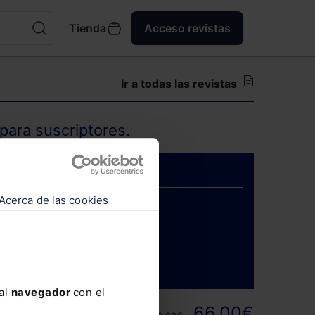
Tienda
Acceso revistas
Ir a todas las revistas
para suscriptores.
Acerca de las cookies
ENTRAR
 al
navegador
con el
ortunidad y
66,00€