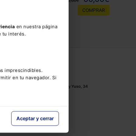
110,00€
COMPRAR
riencia
en nuestra página
 tu interés.
Contacto
as imprescindibles.
Tel.: 91 210 80 00
mitir en tu navegador. Si
Mándanos un
email
Monasterios de Suso y Yuso, 34
28049 Madrid
Aceptar y cerrar