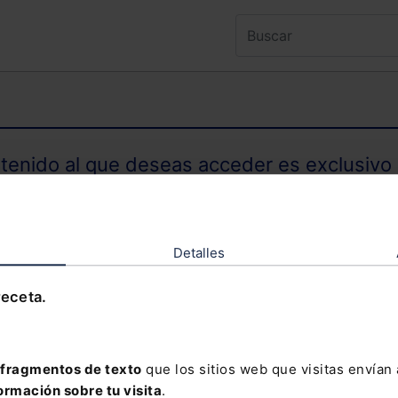
ntenido al que deseas acceder es exclusivo 
TENIDO EXCLUSIVO PARA SUSCRIPTORES
Detalles
receta.
olvidado tu contraseña?
fragmentos de texto
que los sitios web que visitas envían
ormación sobre tu visita
.
davía no te has suscrito, no pierdas está op