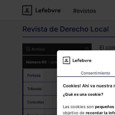
Revista de Derecho Local
El co
Archivo
Número 89
- octubre 2020
CON
Consentimiento
Portada
Cookies! Ahí va nuestra 
Tribunas
¿Qué es una cookie?
¿Has 
Consultas
Las cookies son
pequeños 
objetivo de
recordar la inf
Si to