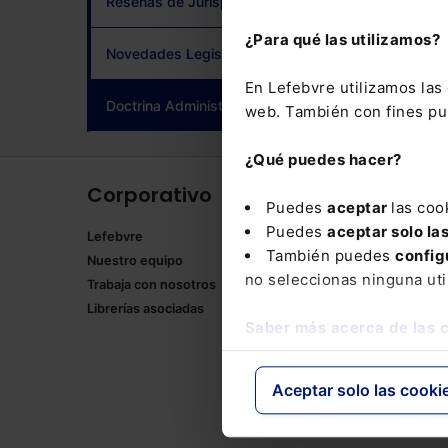
Reseñas de Jurisprudencia
adqui
¿Para qué las utilizamos?
Novedades Legislativas
En Lefebvre utilizamos la
Doctrina Administrativa
(current)
web. También con fines pub
¿Qué puedes hacer?
Corporativo
Produ
Puedes
aceptar
las coo
Puedes
aceptar solo la
Lefebvre
Memento
También puedes
config
Nuestro equipo
Formulari
no seleccionas ninguna uti
Trabaja con nosotros
Manuales
Librerías asociadas
Claves Pr
Saber más acerca de las 
Mementos
Códigos 
Códigos 
Aceptar solo las cooki
Packs