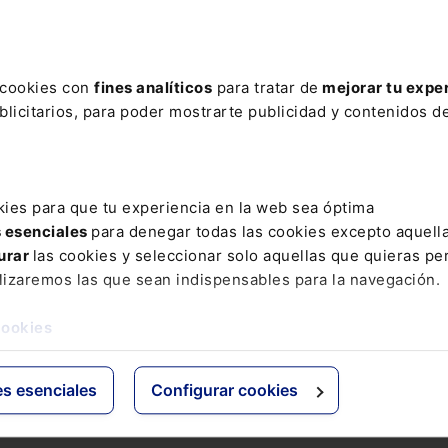
ere tu acceso con un
25% de descuento
.
s cookies con
fines analíticos
para tratar de
mejorar tu expe
licitarios, para poder mostrarte publicidad y contenidos de
ctos
Grupo Lefebvre
kies para que tu experiencia en la web sea óptima
s esenciales
para denegar todas las cookies excepto aquell
s
ELS
urar
las cookies y seleccionar solo aquellas que quieras per
os Jurídicos
El Derecho
lizaremos las que sean indispensables para la navegación.
 de Derecho
Espacio Asesoría
ácticas
Espacio Pymes
cookies
 Expertos
Básicos
Comentados
es esenciales
Configurar cookies