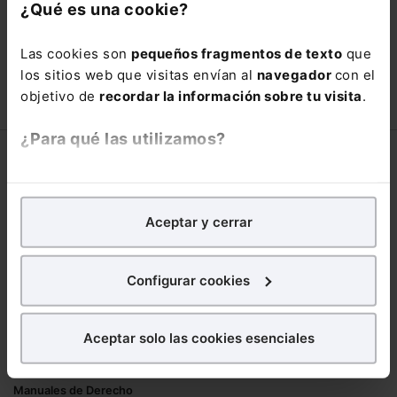
con un
25% de descuento
.
¿Qué es una cookie?
66,00€
110,00€
Las cookies son
pequeños fragmentos de texto
que
COMPRAR
los sitios web que visitas envían al
navegador
con el
objetivo de
recordar la información sobre tu visita
.
¿Para qué las utilizamos?
Corporativo
En Lefebvre utilizamos las cookies con
fines
Lefebvre
analíticos
para tratar de
mejorar tu experiencia
en
Aceptar y cerrar
Nuestro equipo
nuestra página web. También con fines publicitarios,
Trabaja con nosotros
para poder mostrarte publicidad y contenidos de tu
Librerías asociadas
interés.
Configurar cookies
Productos
¿Qué puedes hacer?
Aceptar solo las cookies esenciales
Mementos
Puedes
aceptar
las cookies para que tu
Formularios Jurídicos
experiencia en la web sea óptima
Manuales de Derecho
Puedes
aceptar solo las esenciales
para denegar