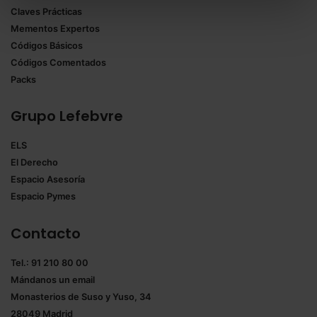
Claves Prácticas
todas las cookies excepto aquellas imprescindibles.
Mementos Expertos
También puedes
configurar
las cookies y
Códigos Básicos
seleccionar solo aquellas que quieras permitir en tu
Códigos Comentados
navegador. Si no seleccionas ninguna utilizaremos
Packs
las que sean indispensables para la navegación.
Grupo Lefebvre
Saber más acerca de las cookies
ELS
El Derecho
Espacio Asesoría
Espacio Pymes
Contacto
Tel.: 91 210 80 00
Mándanos un
email
Monasterios de Suso y Yuso, 34
28049 Madrid