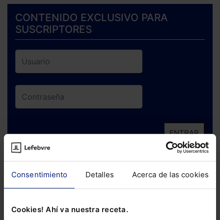
CONTENIDO EXCLUSIVO PARA
SUSCRIPTORES
ENTRAR
¿Has olvidado tu contraseña?
Consentimiento
Detalles
Acerca de las cookies
Si todavía no te has suscrito, no pierdas
está oportunidad y adquiere tu acceso
Cookies! Ahí va nuestra receta.