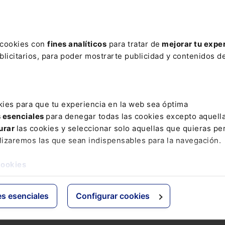
ere tu acceso con un
25% de descuento
.
s cookies con
fines analíticos
para tratar de
mejorar tu expe
licitarios, para poder mostrarte publicidad y contenidos de
ctos
Grupo Lefebvre
kies para que tu experiencia en la web sea óptima
s esenciales
para denegar todas las cookies excepto aquell
s
ELS
urar
las cookies y seleccionar solo aquellas que quieras per
os Jurídicos
El Derecho
lizaremos las que sean indispensables para la navegación.
 de Derecho
Espacio Asesoría
ácticas
Espacio Pymes
cookies
 Expertos
Básicos
Comentados
es esenciales
Configurar cookies