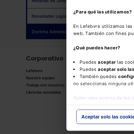
Reseñas de Jurisprudencia
adqui
¿Para qué las utilizamos?
Novedades Legislativas
En Lefebvre utilizamos la
Doctrina Administrativa
(current)
web. También con fines pub
¿Qué puedes hacer?
Corporativo
Produ
Puedes
aceptar
las coo
Puedes
aceptar solo la
Lefebvre
Memento
También puedes
config
Nuestro equipo
Formulari
no seleccionas ninguna uti
Trabaja con nosotros
Manuales
Librerías asociadas
Claves Pr
Saber más acerca de las 
Mementos
Códigos 
Códigos 
Aceptar solo las cooki
Packs