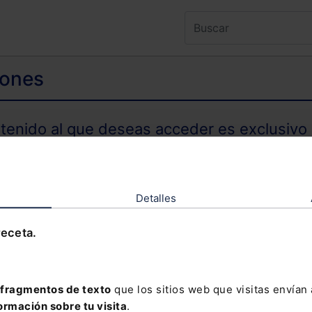
iones
ntenido al que deseas acceder es exclusivo 
TENIDO EXCLUSIVO PARA SUSCRIPTORES
Detalles
receta.
olvidado tu contraseña?
fragmentos de texto
que los sitios web que visitas envían
ormación sobre tu visita
.
davía no te has suscrito, no pierdas está op