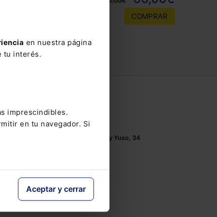
110,00€
COMPRAR
riencia
en nuestra página
 tu interés.
Contacto
as imprescindibles.
Tel.: 91 210 80 00
mitir en tu navegador. Si
Mándanos un
email
Monasterios de Suso y Yuso, 34
28049 Madrid
Aceptar y cerrar