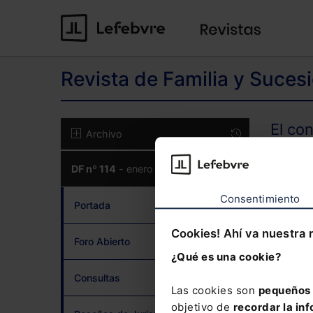
Revista de Familia y Suces
El co
Archivo
DF nº 114
- enero 2023
CON
Consentimiento
Portada
Cookies! Ahí va nuestra 
Foro Abierto
¿Qué es una cookie?
¿Has 
Consultas
Las cookies son
pequeños 
objetivo de
recordar la inf
Si to