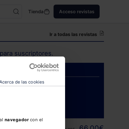
Tienda
Acceso revistas
Ir a todas las revistas
para suscriptores.
Acerca de las cookies
ENTRAR
 al
navegador
con el
ortunidad y
66,00€