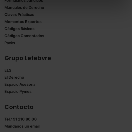
Formularios Jurídicos
Puedes
aceptar solo las esenciales
para denegar
Manuales de Derecho
todas las cookies excepto aquellas imprescindibles.
Claves Prácticas
También puedes
configurar
las cookies y
Mementos Expertos
seleccionar solo aquellas que quieras permitir en tu
Códigos Básicos
navegador. Si no seleccionas ninguna utilizaremos
Códigos Comentados
las que sean indispensables para la navegación.
Packs
Saber más acerca de las cookies
Grupo Lefebvre
ELS
El Derecho
Espacio Asesoría
Espacio Pymes
Contacto
Tel.: 91 210 80 00
Mándanos un
email