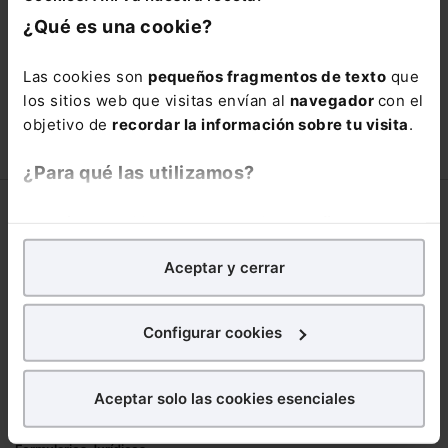
está oportunidad y adquiere tu acceso
¿Qué es una cookie?
con un
25% de descuento
.
66,00€
Las cookies son
pequeños fragmentos de texto
que
110,00€
los sitios web que visitas envían al
navegador
con el
COMPRAR
objetivo de
recordar la información sobre tu visita
.
¿Para qué las utilizamos?
Corporativo
En Lefebvre utilizamos las cookies con
fines
analíticos
para tratar de
mejorar tu experiencia
en
Lefebvre
Aceptar y cerrar
nuestra página web. También con fines publicitarios,
Nuestro equipo
para poder mostrarte publicidad y contenidos de tu
Trabaja con nosotros
interés.
Configurar cookies
Librerías asociadas
¿Qué puedes hacer?
Productos
Aceptar solo las cookies esenciales
Puedes
aceptar
las cookies para que tu
Mementos
experiencia en la web sea óptima