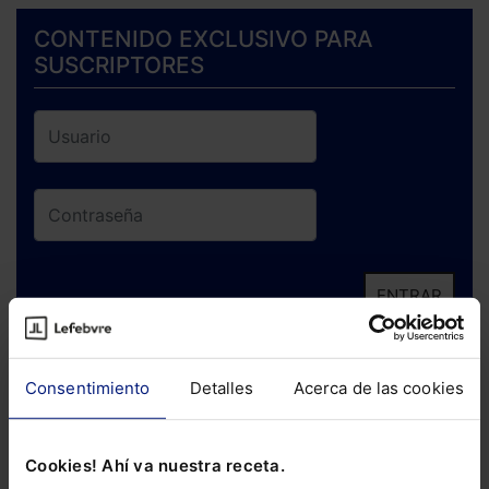
CONTENIDO EXCLUSIVO PARA
SUSCRIPTORES
ENTRAR
¿Has olvidado tu contraseña?
Consentimiento
Detalles
Acerca de las cookies
Si todavía no te has suscrito, no pierdas
está oportunidad y adquiere tu acceso
Cookies! Ahí va nuestra receta.