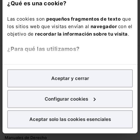
con un
25% de descuento
.
¿Qué es una cookie?
90,00€
150,00€
Las cookies son
pequeños fragmentos de texto
que
COMPRAR
los sitios web que visitas envían al
navegador
con el
objetivo de
recordar la información sobre tu visita
.
¿Para qué las utilizamos?
Corporativo
En Lefebvre utilizamos las cookies con
fines
Lefebvre
analíticos
para tratar de
mejorar tu experiencia
en
Aceptar y cerrar
Nuestro equipo
nuestra página web. También con fines publicitarios,
Trabaja con nosotros
para poder mostrarte publicidad y contenidos de tu
Librerías asociadas
interés.
Configurar cookies
Productos
¿Qué puedes hacer?
Aceptar solo las cookies esenciales
Mementos
Puedes
aceptar
las cookies para que tu
Formularios Jurídicos
experiencia en la web sea óptima
Manuales de Derecho
Puedes
aceptar solo las esenciales
para denegar