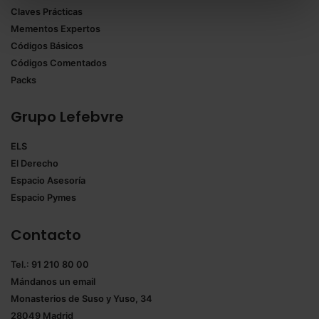
Claves Prácticas
todas las cookies excepto aquellas imprescindibles.
Mementos Expertos
También puedes
configurar
las cookies y
Códigos Básicos
seleccionar solo aquellas que quieras permitir en tu
Códigos Comentados
navegador. Si no seleccionas ninguna utilizaremos
Packs
las que sean indispensables para la navegación.
Grupo Lefebvre
Saber más acerca de las cookies
ELS
El Derecho
Espacio Asesoría
Espacio Pymes
Contacto
Tel.: 91 210 80 00
Mándanos un
email
Monasterios de Suso y Yuso, 34
28049 Madrid