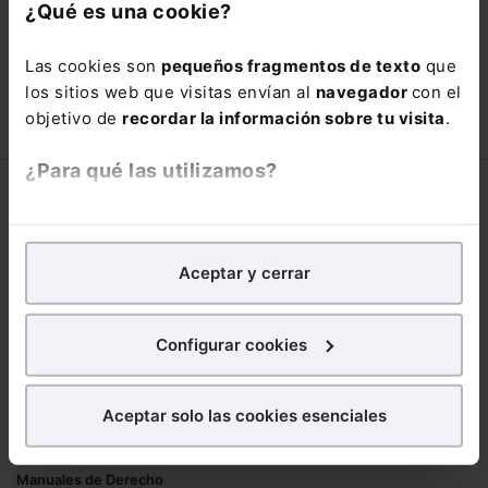
con un
25% de descuento
.
¿Qué es una cookie?
66,00€
110,00€
Las cookies son
pequeños fragmentos de texto
que
COMPRAR
los sitios web que visitas envían al
navegador
con el
objetivo de
recordar la información sobre tu visita
.
¿Para qué las utilizamos?
Corporativo
En Lefebvre utilizamos las cookies con
fines
Lefebvre
analíticos
para tratar de
mejorar tu experiencia
en
Aceptar y cerrar
Nuestro equipo
nuestra página web. También con fines publicitarios,
Trabaja con nosotros
para poder mostrarte publicidad y contenidos de tu
Librerías asociadas
interés.
Configurar cookies
Productos
¿Qué puedes hacer?
Aceptar solo las cookies esenciales
Mementos
Puedes
aceptar
las cookies para que tu
Formularios Jurídicos
experiencia en la web sea óptima
Manuales de Derecho
Puedes
aceptar solo las esenciales
para denegar