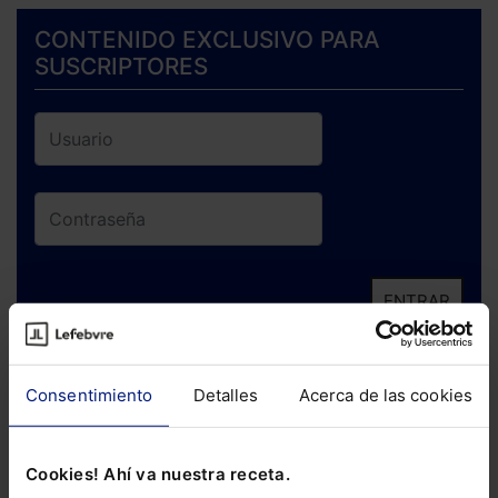
CONTENIDO EXCLUSIVO PARA
SUSCRIPTORES
ENTRAR
¿Has olvidado tu contraseña?
Consentimiento
Detalles
Acerca de las cookies
Si todavía no te has suscrito, no pierdas
está oportunidad y adquiere tu acceso
Cookies! Ahí va nuestra receta.