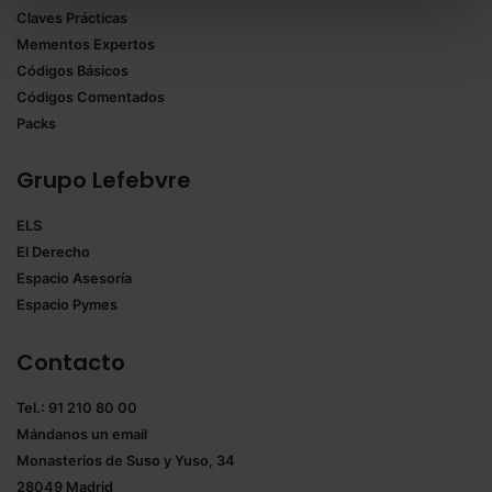
Claves Prácticas
todas las cookies excepto aquellas imprescindibles.
Mementos Expertos
También puedes
configurar
las cookies y
Códigos Básicos
seleccionar solo aquellas que quieras permitir en tu
Códigos Comentados
navegador. Si no seleccionas ninguna utilizaremos
Packs
las que sean indispensables para la navegación.
Grupo Lefebvre
Saber más acerca de las cookies
ELS
El Derecho
Espacio Asesoría
Espacio Pymes
Contacto
Tel.: 91 210 80 00
Mándanos un
email
Monasterios de Suso y Yuso, 34
28049 Madrid