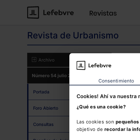
Revista de Urbanismo
El co
Archivo
Número 54 julio 2017
CON
Consentimiento
Portada
Cookies! Ahí va nuestra 
¿Qué es una cookie?
Foro Abierto
¿Has 
Las cookies son
pequeños 
Consultas
objetivo de
recordar la inf
Si to