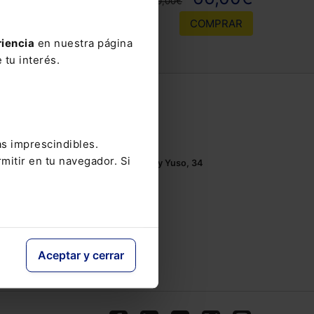
110,00€
COMPRAR
riencia
en nuestra página
 tu interés.
Contacto
Tel.: 91 210 80 00
as imprescindibles.
Mándanos un
email
mitir en tu navegador. Si
Monasterios de Suso y Yuso, 34
28049 Madrid
Aceptar y cerrar