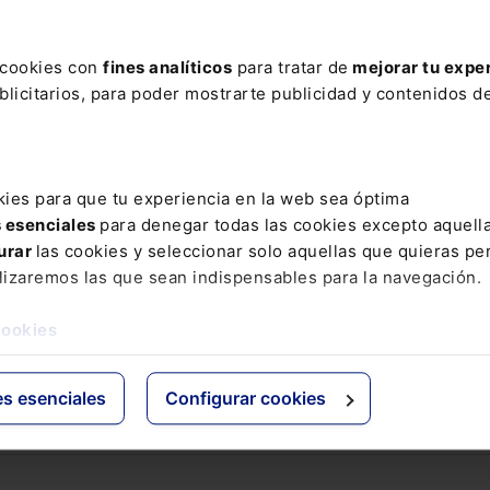
ere tu acceso con un
25% de descuento
.
s cookies con
fines analíticos
para tratar de
mejorar tu expe
licitarios, para poder mostrarte publicidad y contenidos de
ctos
Grupo Lefebvre
kies para que tu experiencia en la web sea óptima
s
ELS
s esenciales
para denegar todas las cookies excepto aquell
os Jurídicos
El Derecho
urar
las cookies y seleccionar solo aquellas que quieras per
 de Derecho
Espacio Asesoría
lizaremos las que sean indispensables para la navegación.
ácticas
Espacio Pymes
 Expertos
cookies
Básicos
Comentados
es esenciales
Configurar cookies