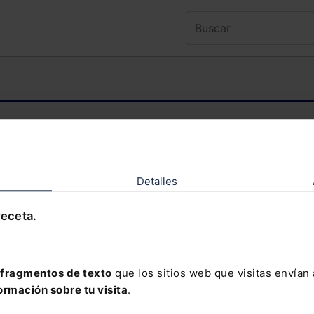
ntenido al que deseas acceder es exclusivo 
TENIDO EXCLUSIVO PARA SUSCRIPTORES
Detalles
receta.
olvidado tu contraseña?
fragmentos de texto
que los sitios web que visitas envían
ormación sobre tu visita
.
davía no te has suscrito, no pierdas está op