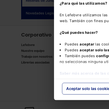
Reseñas de Jurisprudencia
¿Para qué las utilizamos?
adqui
Novedades Legislativas
(current)
En Lefebvre utilizamos la
web. También con fines pub
¿Qué puedes hacer?
Corporativo
Produ
Puedes
aceptar
las coo
Lefebvre
Memento
Puedes
aceptar solo la
Nuestro equipo
Formulari
También puedes
config
Trabaja con nosotros
Manuales
no seleccionas ninguna uti
Librerías asociadas
Claves Pr
Mementos
Saber más acerca de las 
Códigos 
Códigos 
Packs
Aceptar solo las cooki