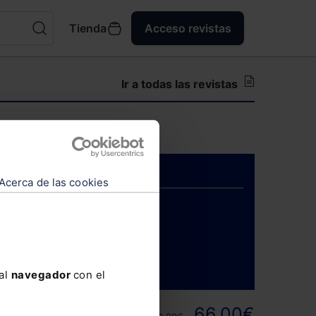
Tienda
Acceso revistas
Ir a todas las revistas
para suscriptores.
Acerca de las cookies
ENTRAR
 al
navegador
con el
ortunidad y
66,00€