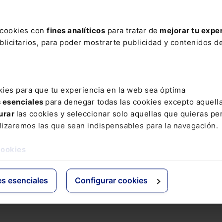
ere tu acceso con un
25% de descuento
.
s cookies con
fines analíticos
para tratar de
mejorar tu expe
licitarios, para poder mostrarte publicidad y contenidos de
ctos
Grupo Lefebvre
kies para que tu experiencia en la web sea óptima
s
ELS
s esenciales
para denegar todas las cookies excepto aquell
os Jurídicos
El Derecho
urar
las cookies y seleccionar solo aquellas que quieras per
 de Derecho
Espacio Asesoría
lizaremos las que sean indispensables para la navegación.
ácticas
Espacio Pymes
 Expertos
cookies
Básicos
Comentados
es esenciales
Configurar cookies