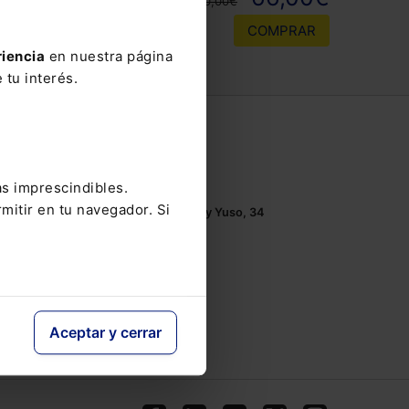
110,00€
COMPRAR
riencia
en nuestra página
 tu interés.
Contacto
Tel.: 91 210 80 00
as imprescindibles.
Mándanos un
email
mitir en tu navegador. Si
Monasterios de Suso y Yuso, 34
28049 Madrid
Aceptar y cerrar