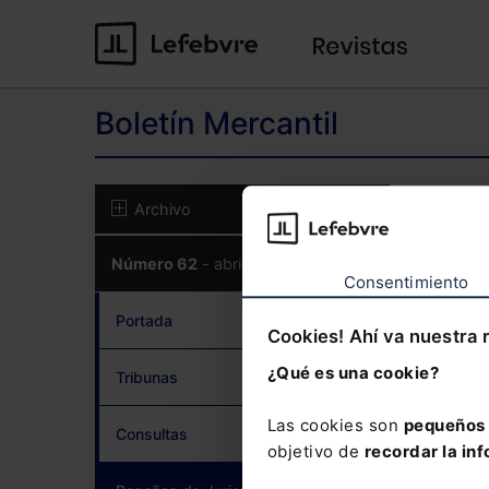
Boletín Mercantil
El co
Archivo
Número 62
- abril 2018
CON
Consentimiento
Portada
Cookies! Ahí va nuestra 
¿Qué es una cookie?
Tribunas
¿Has 
Las cookies son
pequeños 
Consultas
objetivo de
recordar la inf
Si to