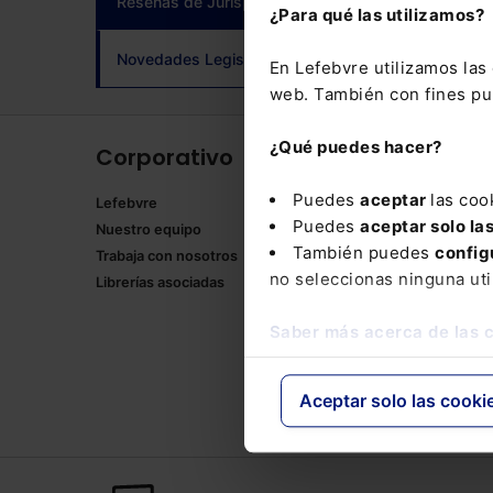
Reseñas de Jurisprudencia
(current)
¿Para qué las utilizamos?
adqui
Novedades Legislativas
En Lefebvre utilizamos la
web. También con fines pub
¿Qué puedes hacer?
Corporativo
Produ
Puedes
aceptar
las coo
Lefebvre
Memento
Puedes
aceptar solo la
Nuestro equipo
Formulari
También puedes
config
Trabaja con nosotros
Manuales
no seleccionas ninguna uti
Librerías asociadas
Claves Pr
Mementos
Saber más acerca de las 
Códigos 
Códigos 
Packs
Aceptar solo las cooki