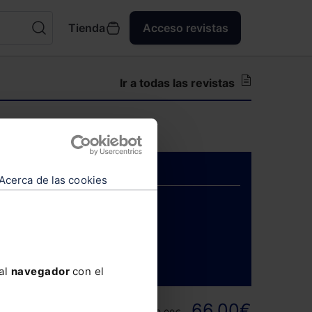
Tienda
Acceso revistas
Ir a todas las revistas
para suscriptores.
Acerca de las cookies
ENTRAR
 al
navegador
con el
ortunidad y
66,00€