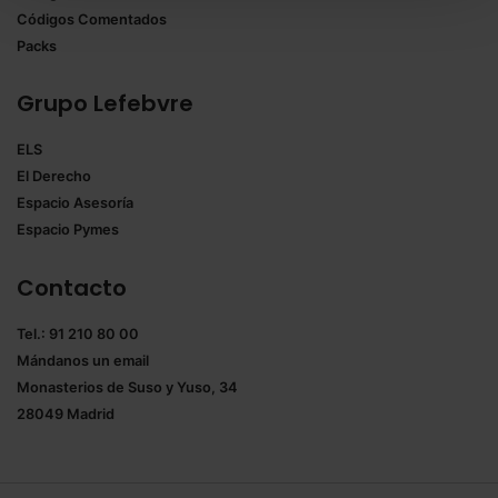
También puedes
configurar
las cookies y
Códigos Comentados
seleccionar solo aquellas que quieras permitir en tu
Packs
navegador. Si no seleccionas ninguna utilizaremos
las que sean indispensables para la navegación.
Grupo Lefebvre
Saber más acerca de las cookies
ELS
El Derecho
Espacio Asesoría
Espacio Pymes
Contacto
Tel.: 91 210 80 00
Mándanos un
email
Monasterios de Suso y Yuso, 34
28049 Madrid