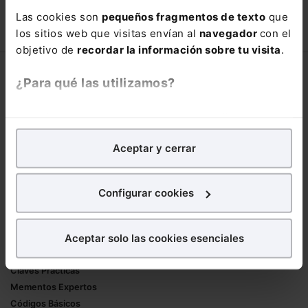
66,00€
Las cookies son
pequeños fragmentos de texto
que
110,00€
los sitios web que visitas envían al
navegador
con el
COMPRAR
objetivo de
recordar la información sobre tu visita
.
Corporativo
¿Para qué las utilizamos?
Lefebvre
En Lefebvre utilizamos las cookies con
fines
Nuestro equipo
analíticos
para tratar de
mejorar tu experiencia
en
Trabaja con nosotros
Aceptar y cerrar
nuestra página web. También con fines publicitarios,
Librerías asociadas
para poder mostrarte publicidad y contenidos de tu
interés.
Productos
Configurar cookies
¿Qué puedes hacer?
Mementos
Aceptar solo las cookies esenciales
Formularios Jurídicos
Puedes
aceptar
las cookies para que tu
Manuales de Derecho
experiencia en la web sea óptima
Claves Prácticas
Puedes
aceptar solo las esenciales
para denegar
Mementos Expertos
todas las cookies excepto aquellas imprescindibles.
Códigos Básicos