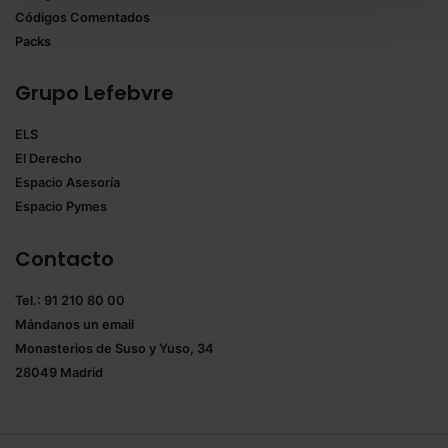
También puedes
configurar
las cookies y
Códigos Comentados
seleccionar solo aquellas que quieras permitir en tu
Packs
navegador. Si no seleccionas ninguna utilizaremos
las que sean indispensables para la navegación.
Grupo Lefebvre
Saber más acerca de las cookies
ELS
El Derecho
Espacio Asesoría
Espacio Pymes
Contacto
Tel.: 91 210 80 00
Mándanos un
email
Monasterios de Suso y Yuso, 34
28049 Madrid