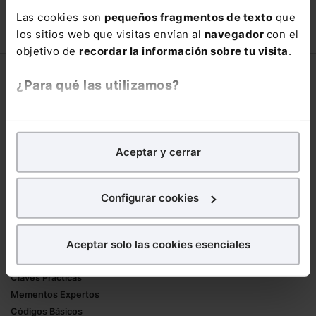
66,00€
Las cookies son
pequeños fragmentos de texto
que
110,00€
los sitios web que visitas envían al
navegador
con el
COMPRAR
objetivo de
recordar la información sobre tu visita
.
Corporativo
¿Para qué las utilizamos?
Lefebvre
En Lefebvre utilizamos las cookies con
fines
Nuestro equipo
analíticos
para tratar de
mejorar tu experiencia
en
Trabaja con nosotros
Aceptar y cerrar
nuestra página web. También con fines publicitarios,
Librerías asociadas
para poder mostrarte publicidad y contenidos de tu
interés.
Productos
Configurar cookies
¿Qué puedes hacer?
Mementos
Aceptar solo las cookies esenciales
Formularios Jurídicos
Puedes
aceptar
las cookies para que tu
Manuales de Derecho
experiencia en la web sea óptima
Claves Prácticas
Puedes
aceptar solo las esenciales
para denegar
Mementos Expertos
todas las cookies excepto aquellas imprescindibles.
Códigos Básicos