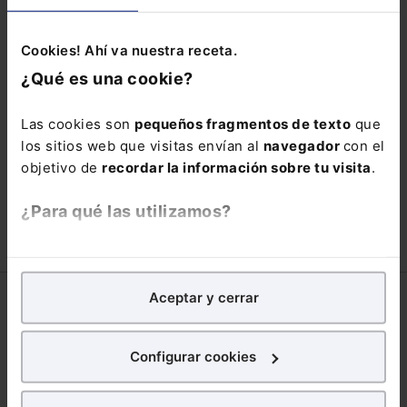
pierdas está oportunidad y
adquiere tu acceso con un
25% de
Cookies! Ahí va nuestra receta.
¿Qué es una cookie?
descuento
.
66,00€
110,00€
Las cookies son
pequeños fragmentos de texto
que
los sitios web que visitas envían al
navegador
con el
COMPRAR
objetivo de
recordar la información sobre tu visita
.
¿Para qué las utilizamos?
En Lefebvre utilizamos las cookies con
fines
analíticos
para tratar de
mejorar tu experiencia
en
Aceptar y cerrar
nuestra página web. También con fines publicitarios,
Corporativo
para poder mostrarte publicidad y contenidos de tu
interés.
Lefebvre
Configurar cookies
Nuestro equipo
¿Qué puedes hacer?
Trabaja con nosotros