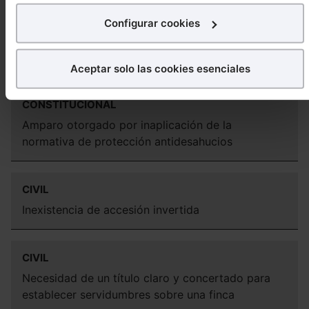
interés.
CONSTITUCIONAL
Configurar cookies
Obligación de ofrecer un alquiler social en los
¿Qué puedes hacer?
procedimientos de desahucio de Cataluña
Aceptar solo las cookies esenciales
Puedes
aceptar
las cookies para que tu experiencia
en la web sea óptima
CONSTITUCIONAL
Puedes
aceptar solo las esenciales
para denegar
Amparo otorgado por inaplicación de la
todas las cookies excepto aquellas imprescindibles.
normativa de protección antidesahucios
También puedes
configurar
las cookies y
seleccionar solo aquellas que quieras permitir en tu
navegador. Si no seleccionas ninguna utilizaremos las
CIVIL
que sean indispensables para la navegación.
Inexistencia de accesión invertida
Saber más acerca de las cookies
CIVIL
Necesidad de un título claro y concertado para
establecer servidumbres sobre una finca