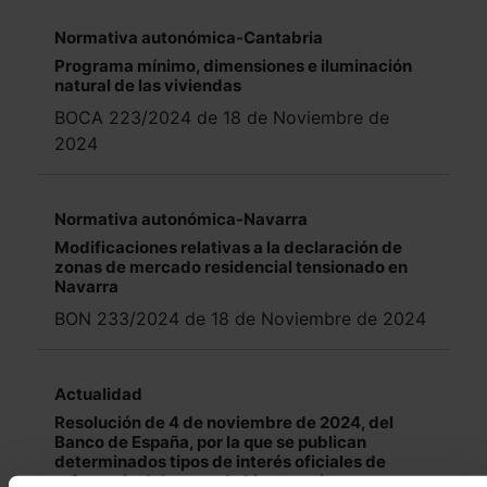
Normativa autonómica-Cantabria
Programa mínimo, dimensiones e iluminación
natural de las viviendas
BOCA 223/2024 de 18 de Noviembre de
2024
Normativa autonómica-Navarra
Modificaciones relativas a la declaración de
zonas de mercado residencial tensionado en
Navarra
BON 233/2024 de 18 de Noviembre de 2024
Actualidad
Resolución de 4 de noviembre de 2024, del
Banco de España, por la que se publican
determinados tipos de interés oficiales de
referencia del mercado hipotecario