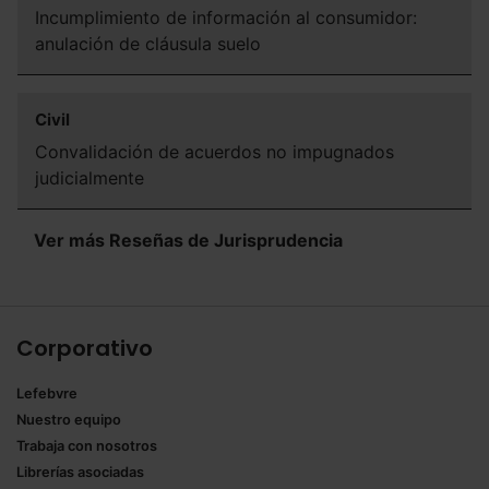
navegador. Si no seleccionas ninguna utilizaremos las
Incumplimiento de información al consumidor:
que sean indispensables para la navegación.
anulación de cláusula suelo
Saber más acerca de las cookies
Civil
Convalidación de acuerdos no impugnados
judicialmente
Ver más Reseñas de Jurisprudencia
Corporativo
Lefebvre
Nuestro equipo
Trabaja con nosotros
Librerías asociadas