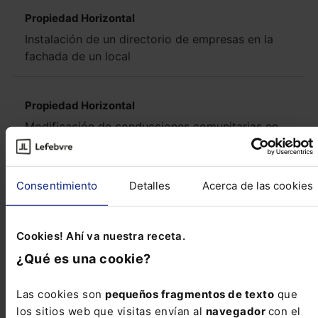
Propiedad Horizontal
Instalación de un directorio de empresas en la
fachada de un local
Propiedad Horizontal
Modificación de conducciones comunitarias en
local arrendado
Ver más Consultas
Consentimiento
Detalles
Acerca de las cookies
Novedades Legislativas
Cookies! Ahí va nuestra receta.
¿Qué es una cookie?
AUTONÓMICA Navarra Ley Foral 2/2018, de
13 de abril, de Contratos Públicos -EDL
Las cookies son
pequeños fragmentos de texto
que
2018/38911- Transcendencia y finalidad La
los sitios web que visitas envían al
navegador
con el
Unión Europea considera imprescindible