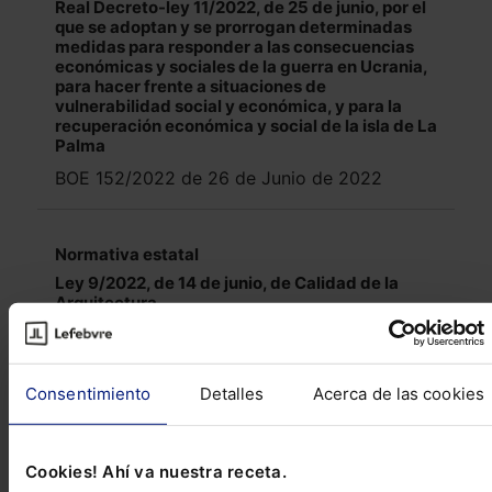
Real Decreto-ley 11/2022, de 25 de junio, por el
que se adoptan y se prorrogan determinadas
medidas para responder a las consecuencias
económicas y sociales de la guerra en Ucrania,
para hacer frente a situaciones de
vulnerabilidad social y económica, y para la
recuperación económica y social de la isla de La
Palma
BOE 152/2022 de 26 de Junio de 2022
Normativa estatal
Ley 9/2022, de 14 de junio, de Calidad de la
Arquitectura
BOE 142/2022 de 15 de Junio de 2022
Consentimiento
Detalles
Acerca de las cookies
Normativa estatal
Ley 10/2022, de 14 de junio, de medidas
urgentes para impulsar la actividad de
Cookies! Ahí va nuestra receta.
rehabilitación edificatoria en el contexto del