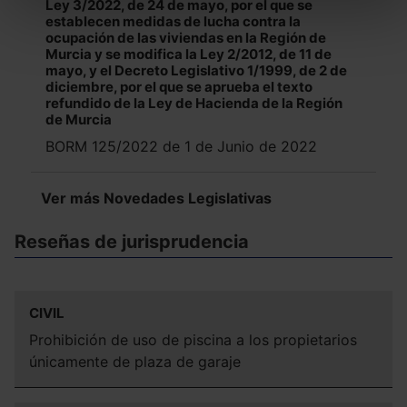
Puedes
aceptar solo las esenciales
para denegar
Ley 3/2022, de 24 de mayo, por el que se
establecen medidas de lucha contra la
todas las cookies excepto aquellas imprescindibles.
ocupación de las viviendas en la Región de
También puedes
configurar
las cookies y
Murcia y se modifica la Ley 2/2012, de 11 de
seleccionar solo aquellas que quieras permitir en tu
mayo, y el Decreto Legislativo 1/1999, de 2 de
diciembre, por el que se aprueba el texto
navegador. Si no seleccionas ninguna utilizaremos las
refundido de la Ley de Hacienda de la Región
que sean indispensables para la navegación.
de Murcia
BORM 125/2022 de 1 de Junio de 2022
Saber más acerca de las cookies
Ver más Novedades Legislativas
Reseñas de jurisprudencia
CIVIL
Prohibición de uso de piscina a los propietarios
únicamente de plaza de garaje