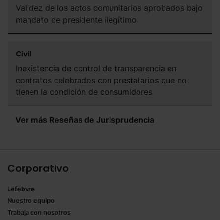
navegador. Si no seleccionas ninguna utilizaremos las
Validez de los actos comunitarios aprobados bajo
que sean indispensables para la navegación.
mandato de presidente ilegítimo
Saber más acerca de las cookies
Civil
Inexistencia de control de transparencia en
contratos celebrados con prestatarios que no
tienen la condición de consumidores
Ver más Reseñas de Jurisprudencia
Corporativo
Lefebvre
Nuestro equipo
Trabaja con nosotros