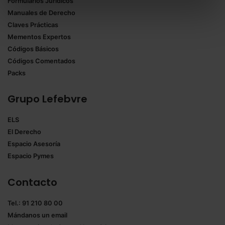
Formularios Jurídicos
Puedes
aceptar solo las esenciales
para denegar
Manuales de Derecho
todas las cookies excepto aquellas imprescindibles.
Claves Prácticas
También puedes
configurar
las cookies y
Mementos Expertos
seleccionar solo aquellas que quieras permitir en tu
Códigos Básicos
navegador. Si no seleccionas ninguna utilizaremos
Códigos Comentados
las que sean indispensables para la navegación.
Packs
Saber más acerca de las cookies
Grupo Lefebvre
ELS
El Derecho
Espacio Asesoría
Espacio Pymes
Contacto
Tel.: 91 210 80 00
Mándanos un
email