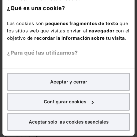
está oportunidad y adquiere tu acceso
¿Qué es una cookie?
con un
25% de descuento
.
66,00€
Las cookies son
pequeños fragmentos de texto
que
110,00€
los sitios web que visitas envían al
navegador
con el
COMPRAR
objetivo de
recordar la información sobre tu visita
.
¿Para qué las utilizamos?
Corporativo
En Lefebvre utilizamos las cookies con
fines
analíticos
para tratar de
mejorar tu experiencia
en
Lefebvre
Aceptar y cerrar
nuestra página web. También con fines publicitarios,
Nuestro equipo
para poder mostrarte publicidad y contenidos de tu
Trabaja con nosotros
interés.
Configurar cookies
Librerías asociadas
¿Qué puedes hacer?
Productos
Aceptar solo las cookies esenciales
Puedes
aceptar
las cookies para que tu
Mementos
experiencia en la web sea óptima