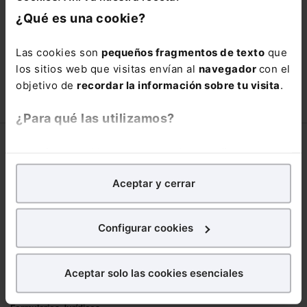
está oportunidad y adquiere tu acceso
¿Qué es una cookie?
con un
25% de descuento
.
66,00€
Las cookies son
pequeños fragmentos de texto
que
110,00€
los sitios web que visitas envían al
navegador
con el
COMPRAR
objetivo de
recordar la información sobre tu visita
.
¿Para qué las utilizamos?
Corporativo
En Lefebvre utilizamos las cookies con
fines
analíticos
para tratar de
mejorar tu experiencia
en
Lefebvre
Aceptar y cerrar
nuestra página web. También con fines publicitarios,
Nuestro equipo
para poder mostrarte publicidad y contenidos de tu
Trabaja con nosotros
interés.
Configurar cookies
Librerías asociadas
¿Qué puedes hacer?
Productos
Aceptar solo las cookies esenciales
Puedes
aceptar
las cookies para que tu
Mementos
experiencia en la web sea óptima