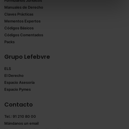
Formularios Jurídicos
Puedes
aceptar solo las esenciales
para denegar
Manuales de Derecho
todas las cookies excepto aquellas imprescindibles.
Claves Prácticas
También puedes
configurar
las cookies y
Mementos Expertos
seleccionar solo aquellas que quieras permitir en tu
Códigos Básicos
navegador. Si no seleccionas ninguna utilizaremos
Códigos Comentados
las que sean indispensables para la navegación.
Packs
Saber más acerca de las cookies
Grupo Lefebvre
ELS
El Derecho
Espacio Asesoría
Espacio Pymes
Contacto
Tel.: 91 210 80 00
Mándanos un
email