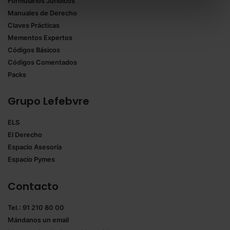
Formularios Jurídicos
Puedes
aceptar solo las esenciales
para denegar
Manuales de Derecho
todas las cookies excepto aquellas imprescindibles.
Claves Prácticas
También puedes
configurar
las cookies y
Mementos Expertos
seleccionar solo aquellas que quieras permitir en tu
Códigos Básicos
navegador. Si no seleccionas ninguna utilizaremos
Códigos Comentados
las que sean indispensables para la navegación.
Packs
Saber más acerca de las cookies
Grupo Lefebvre
ELS
El Derecho
Espacio Asesoría
Espacio Pymes
Contacto
Tel.: 91 210 80 00
Mándanos un
email