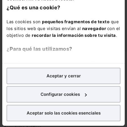
está oportunidad y adquiere tu acceso
¿Qué es una cookie?
con un
25% de descuento
.
66,00€
Las cookies son
pequeños fragmentos de texto
que
110,00€
los sitios web que visitas envían al
navegador
con el
COMPRAR
objetivo de
recordar la información sobre tu visita
.
¿Para qué las utilizamos?
Corporativo
En Lefebvre utilizamos las cookies con
fines
analíticos
para tratar de
mejorar tu experiencia
en
Lefebvre
Aceptar y cerrar
nuestra página web. También con fines publicitarios,
Nuestro equipo
para poder mostrarte publicidad y contenidos de tu
Trabaja con nosotros
interés.
Configurar cookies
Librerías asociadas
¿Qué puedes hacer?
Productos
Aceptar solo las cookies esenciales
Puedes
aceptar
las cookies para que tu
Mementos
experiencia en la web sea óptima