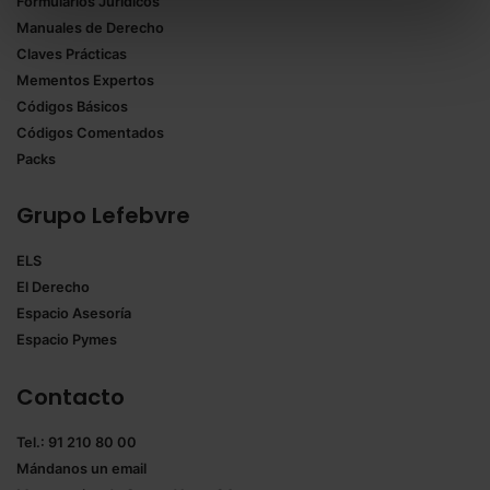
Formularios Jurídicos
Puedes
aceptar solo las esenciales
para denegar
Manuales de Derecho
todas las cookies excepto aquellas imprescindibles.
Claves Prácticas
También puedes
configurar
las cookies y
Mementos Expertos
seleccionar solo aquellas que quieras permitir en tu
Códigos Básicos
navegador. Si no seleccionas ninguna utilizaremos
Códigos Comentados
las que sean indispensables para la navegación.
Packs
Saber más acerca de las cookies
Grupo Lefebvre
ELS
El Derecho
Espacio Asesoría
Espacio Pymes
Contacto
Tel.: 91 210 80 00
Mándanos un
email