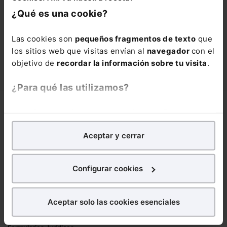
está oportunidad y adquiere tu acceso
¿Qué es una cookie?
con un
25% de descuento
.
66,00€
Las cookies son
pequeños fragmentos de texto
que
110,00€
los sitios web que visitas envían al
navegador
con el
COMPRAR
objetivo de
recordar la información sobre tu visita
.
¿Para qué las utilizamos?
Corporativo
En Lefebvre utilizamos las cookies con
fines
analíticos
para tratar de
mejorar tu experiencia
en
Lefebvre
Aceptar y cerrar
nuestra página web. También con fines publicitarios,
Nuestro equipo
para poder mostrarte publicidad y contenidos de tu
Trabaja con nosotros
interés.
Configurar cookies
Librerías asociadas
¿Qué puedes hacer?
Productos
Aceptar solo las cookies esenciales
Puedes
aceptar
las cookies para que tu
Mementos
experiencia en la web sea óptima