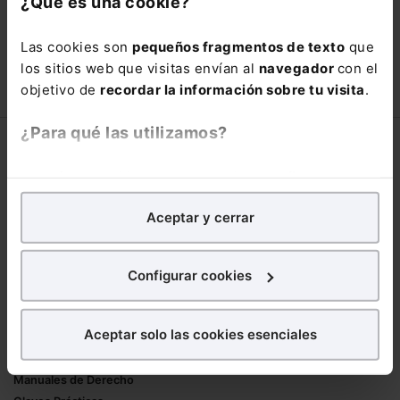
¿Qué es una cookie?
está oportunidad y adquiere tu acceso
con un
25% de descuento
.
Las cookies son
pequeños fragmentos de texto
que
66,00€
los sitios web que visitas envían al
navegador
con el
110,00€
objetivo de
recordar la información sobre tu visita
.
COMPRAR
¿Para qué las utilizamos?
Corporativo
En Lefebvre utilizamos las cookies con
fines
Lefebvre
analíticos
para tratar de
mejorar tu experiencia
en
Nuestro equipo
Aceptar y cerrar
nuestra página web. También con fines publicitarios,
Trabaja con nosotros
para poder mostrarte publicidad y contenidos de tu
Librerías asociadas
interés.
Configurar cookies
Productos
¿Qué puedes hacer?
Aceptar solo las cookies esenciales
Mementos
Puedes
aceptar
las cookies para que tu
Formularios Jurídicos
experiencia en la web sea óptima
Manuales de Derecho
Puedes
aceptar solo las esenciales
para denegar