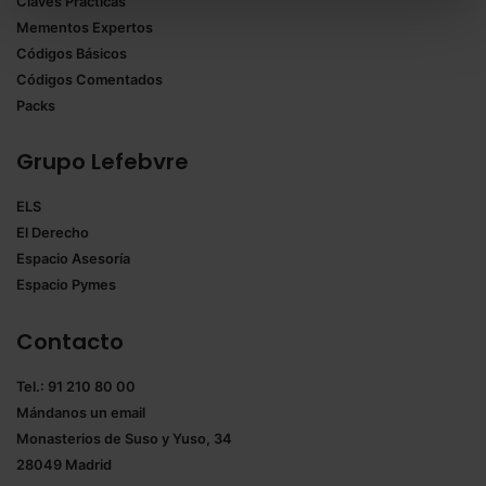
Claves Prácticas
todas las cookies excepto aquellas imprescindibles.
Mementos Expertos
También puedes
configurar
las cookies y
Códigos Básicos
seleccionar solo aquellas que quieras permitir en tu
Códigos Comentados
navegador. Si no seleccionas ninguna utilizaremos
Packs
las que sean indispensables para la navegación.
Grupo Lefebvre
Saber más acerca de las cookies
ELS
El Derecho
Espacio Asesoría
Espacio Pymes
Contacto
Tel.: 91 210 80 00
Mándanos un
email
Monasterios de Suso y Yuso, 34
28049 Madrid