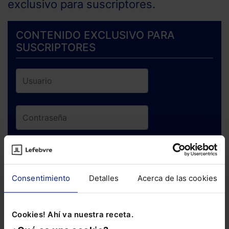
exclusivo para suscriptores.
CONTENIDO EXCLUSIVO PARA
SUSCRIPTORES
ENTRAR
Consentimiento
Detalles
Acerca de las cookies
¿Has olvidado tu contraseña?
Cookies! Ahí va nuestra receta.
Si todavía no te has suscrito, no pierdas