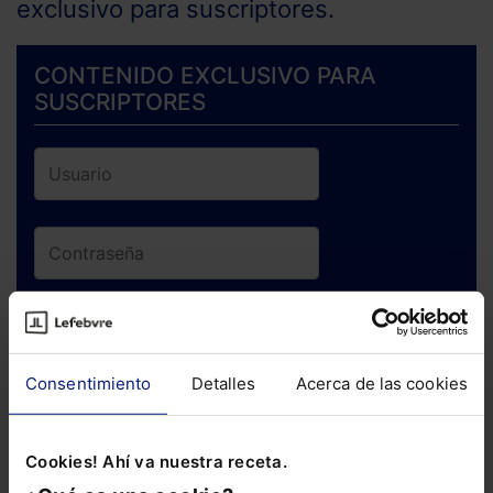
exclusivo para suscriptores.
CONTENIDO EXCLUSIVO PARA
SUSCRIPTORES
ENTRAR
Consentimiento
Detalles
Acerca de las cookies
¿Has olvidado tu contraseña?
Cookies! Ahí va nuestra receta.
Si todavía no te has suscrito, no pierdas