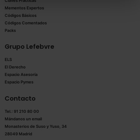
Claves Prácticas
todas las cookies excepto aquellas imprescindibles.
Mementos Expertos
También puedes
configurar
las cookies y
Códigos Básicos
seleccionar solo aquellas que quieras permitir en tu
Códigos Comentados
navegador. Si no seleccionas ninguna utilizaremos
Packs
las que sean indispensables para la navegación.
Grupo Lefebvre
Saber más acerca de las cookies
ELS
El Derecho
Espacio Asesoría
Espacio Pymes
Contacto
Tel.: 91 210 80 00
Mándanos un
email
Monasterios de Suso y Yuso, 34
28049 Madrid