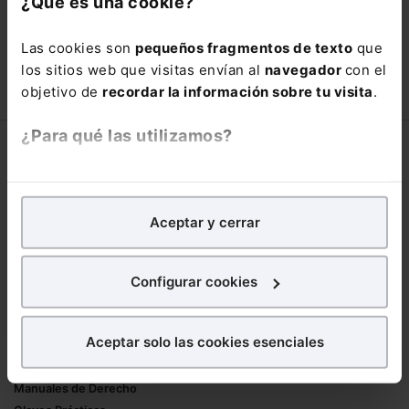
¿Qué es una cookie?
está oportunidad y adquiere tu acceso
con un
25% de descuento
.
Las cookies son
pequeños fragmentos de texto
que
66,00€
los sitios web que visitas envían al
navegador
con el
110,00€
objetivo de
recordar la información sobre tu visita
.
COMPRAR
¿Para qué las utilizamos?
Corporativo
En Lefebvre utilizamos las cookies con
fines
Lefebvre
analíticos
para tratar de
mejorar tu experiencia
en
Nuestro equipo
Aceptar y cerrar
nuestra página web. También con fines publicitarios,
Trabaja con nosotros
para poder mostrarte publicidad y contenidos de tu
Librerías asociadas
interés.
Configurar cookies
Productos
¿Qué puedes hacer?
Aceptar solo las cookies esenciales
Mementos
Puedes
aceptar
las cookies para que tu
Formularios Jurídicos
experiencia en la web sea óptima
Manuales de Derecho
Puedes
aceptar solo las esenciales
para denegar