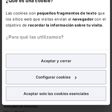
¿Qué es una cookie?
está oportunidad y adquiere tu acceso
con un
25% de descuento
.
Las cookies son
pequeños fragmentos de texto
que
66,00€
los sitios web que visitas envían al
navegador
con el
110,00€
objetivo de
recordar la información sobre tu visita
.
COMPRAR
¿Para qué las utilizamos?
Corporativo
En Lefebvre utilizamos las cookies con
fines
Lefebvre
analíticos
para tratar de
mejorar tu experiencia
en
Nuestro equipo
Aceptar y cerrar
nuestra página web. También con fines publicitarios,
Trabaja con nosotros
para poder mostrarte publicidad y contenidos de tu
Librerías asociadas
interés.
Configurar cookies
Productos
¿Qué puedes hacer?
Aceptar solo las cookies esenciales
Mementos
Puedes
aceptar
las cookies para que tu
Formularios Jurídicos
experiencia en la web sea óptima
Manuales de Derecho
Puedes
aceptar solo las esenciales
para denegar