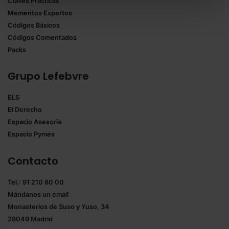
Claves Prácticas
todas las cookies excepto aquellas imprescindibles.
Mementos Expertos
También puedes
configurar
las cookies y
Códigos Básicos
seleccionar solo aquellas que quieras permitir en tu
Códigos Comentados
navegador. Si no seleccionas ninguna utilizaremos
Packs
las que sean indispensables para la navegación.
Grupo Lefebvre
Saber más acerca de las cookies
ELS
El Derecho
Espacio Asesoría
Espacio Pymes
Contacto
Tel.: 91 210 80 00
Mándanos un
email
Monasterios de Suso y Yuso, 34
28049 Madrid