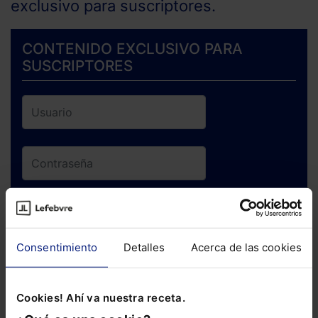
exclusivo para suscriptores.
CONTENIDO EXCLUSIVO PARA
SUSCRIPTORES
ENTRAR
Consentimiento
Detalles
Acerca de las cookies
¿Has olvidado tu contraseña?
Cookies! Ahí va nuestra receta.
Si todavía no te has suscrito, no pierdas