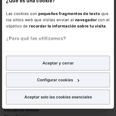
¿Qué es una cookie?
está oportunidad y adquiere tu acceso
con un
25% de descuento
.
Las cookies son
pequeños fragmentos de texto
que
66,00€
los sitios web que visitas envían al
navegador
con el
110,00€
objetivo de
recordar la información sobre tu visita
.
COMPRAR
¿Para qué las utilizamos?
Corporativo
En Lefebvre utilizamos las cookies con
fines
Lefebvre
analíticos
para tratar de
mejorar tu experiencia
en
Nuestro equipo
Aceptar y cerrar
nuestra página web. También con fines publicitarios,
Trabaja con nosotros
para poder mostrarte publicidad y contenidos de tu
Librerías asociadas
interés.
Configurar cookies
Productos
¿Qué puedes hacer?
Aceptar solo las cookies esenciales
Mementos
Puedes
aceptar
las cookies para que tu
Formularios Jurídicos
experiencia en la web sea óptima
Manuales de Derecho
Puedes
aceptar solo las esenciales
para denegar