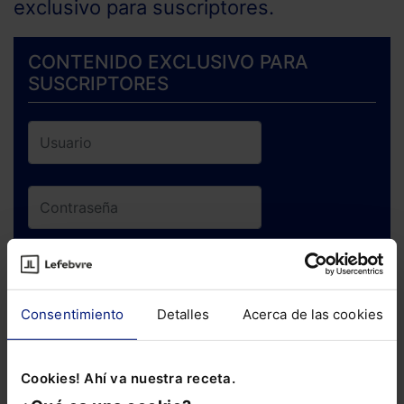
exclusivo para suscriptores.
CONTENIDO EXCLUSIVO PARA
SUSCRIPTORES
ENTRAR
Consentimiento
Detalles
Acerca de las cookies
¿Has olvidado tu contraseña?
Cookies! Ahí va nuestra receta.
Si todavía no te has suscrito, no pierdas