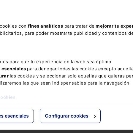
ere tu acceso con un
25% de descuento
.
s cookies con
fines analíticos
para tratar de
mejorar tu expe
licitarios, para poder mostrarte publicidad y contenidos de
ctos
Grupo Lefebvre
kies para que tu experiencia en la web sea óptima
s esenciales
para denegar todas las cookies excepto aquell
s
ELS
urar
las cookies y seleccionar solo aquellas que quieras per
os Jurídicos
El Derecho
lizaremos las que sean indispensables para la navegación.
 de Derecho
Espacio Asesoría
ácticas
Espacio Pymes
cookies
 Expertos
Básicos
Comentados
es esenciales
Configurar cookies