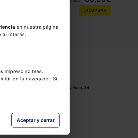
110,00€
COMPRAR
riencia
en nuestra página
 tu interés.
Contacto
as imprescindibles.
Tel.: 91 210 80 00
mitir en tu navegador. Si
Mándanos un
email
Monasterios de Suso y Yuso, 34
28049 Madrid
Aceptar y cerrar