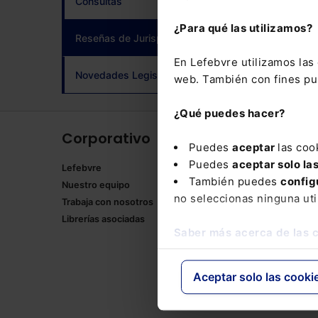
Consultas
adqui
¿Para qué las utilizamos?
Reseñas de Jurisprudencia
(current)
En Lefebvre utilizamos la
Novedades Legislativas
web. También con fines pub
¿Qué puedes hacer?
Corporativo
Produ
Puedes
aceptar
las coo
Puedes
aceptar solo la
Lefebvre
Memento
También puedes
config
Nuestro equipo
Formulari
no seleccionas ninguna uti
Trabaja con nosotros
Manuales
Librerías asociadas
Claves Pr
Saber más acerca de las 
Mementos
Códigos 
Códigos 
Aceptar solo las cooki
Packs