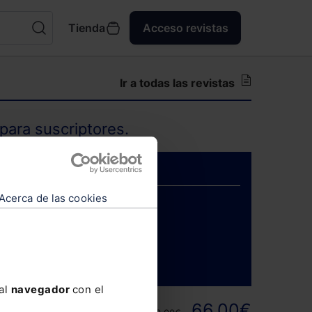
Tienda
Acceso revistas
Ir a todas las revistas
para suscriptores.
Acerca de las cookies
ENTRAR
 al
navegador
con el
ortunidad y
66,00€