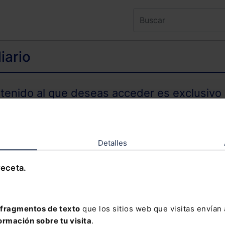
iario
ntenido al que deseas acceder es exclusivo 
TENIDO EXCLUSIVO PARA SUSCRIPTORES
Detalles
receta.
olvidado tu contraseña?
fragmentos de texto
que los sitios web que visitas envían
ormación sobre tu visita
.
davía no te has suscrito, no pierdas está op