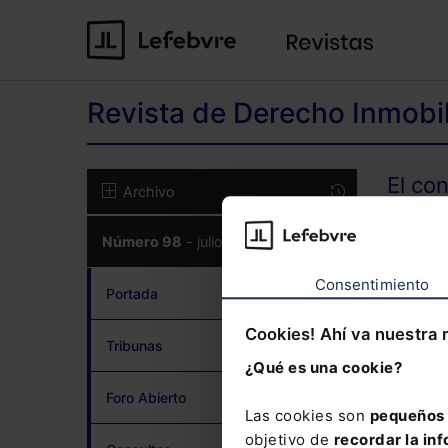
Revista de Derecho Inmobil
El co
Archivo
Número 98
- julio 2021
CON
Consentimiento
Portada
Cookies! Ahí va nuestra 
Tribunas
¿Qué es una cookie?
¿Has 
Foro Abierto
Las cookies son
pequeños 
objetivo de
recordar la inf
Si to