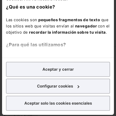
está oportunidad y adquiere tu acceso
¿Qué es una cookie?
con un
25% de descuento
.
66,00€
Las cookies son
pequeños fragmentos de texto
que
110,00€
los sitios web que visitas envían al
navegador
con el
COMPRAR
objetivo de
recordar la información sobre tu visita
.
¿Para qué las utilizamos?
Corporativo
En Lefebvre utilizamos las cookies con
fines
analíticos
para tratar de
mejorar tu experiencia
en
Lefebvre
Aceptar y cerrar
nuestra página web. También con fines publicitarios,
Nuestro equipo
para poder mostrarte publicidad y contenidos de tu
Trabaja con nosotros
interés.
Configurar cookies
Librerías asociadas
¿Qué puedes hacer?
Productos
Aceptar solo las cookies esenciales
Puedes
aceptar
las cookies para que tu
Mementos
experiencia en la web sea óptima