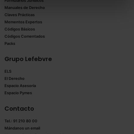
Formularios Jurídicos
Puedes
aceptar solo las esenciales
para denegar
Manuales de Derecho
todas las cookies excepto aquellas imprescindibles.
Claves Prácticas
También puedes
configurar
las cookies y
Mementos Expertos
seleccionar solo aquellas que quieras permitir en tu
Códigos Básicos
navegador. Si no seleccionas ninguna utilizaremos
Códigos Comentados
las que sean indispensables para la navegación.
Packs
Saber más acerca de las cookies
Grupo Lefebvre
ELS
El Derecho
Espacio Asesoría
Espacio Pymes
Contacto
Tel.: 91 210 80 00
Mándanos un
email