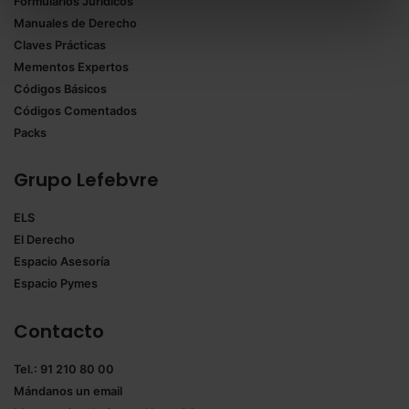
Formularios Jurídicos
Puedes
aceptar solo las esenciales
para denegar
Manuales de Derecho
todas las cookies excepto aquellas imprescindibles.
Claves Prácticas
También puedes
configurar
las cookies y
Mementos Expertos
seleccionar solo aquellas que quieras permitir en tu
Códigos Básicos
navegador. Si no seleccionas ninguna utilizaremos
Códigos Comentados
las que sean indispensables para la navegación.
Packs
Saber más acerca de las cookies
Grupo Lefebvre
ELS
El Derecho
Espacio Asesoría
Espacio Pymes
Contacto
Tel.: 91 210 80 00
Mándanos un
email