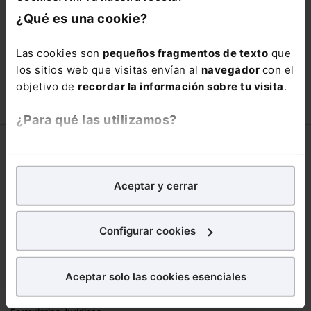
está oportunidad y adquiere tu acceso
¿Qué es una cookie?
con un
25% de descuento
.
66,00€
Las cookies son
pequeños fragmentos de texto
que
110,00€
los sitios web que visitas envían al
navegador
con el
COMPRAR
objetivo de
recordar la información sobre tu visita
.
¿Para qué las utilizamos?
Corporativo
En Lefebvre utilizamos las cookies con
fines
analíticos
para tratar de
mejorar tu experiencia
en
Lefebvre
Aceptar y cerrar
nuestra página web. También con fines publicitarios,
Nuestro equipo
para poder mostrarte publicidad y contenidos de tu
Trabaja con nosotros
interés.
Configurar cookies
Librerías asociadas
¿Qué puedes hacer?
Productos
Aceptar solo las cookies esenciales
Puedes
aceptar
las cookies para que tu
Mementos
experiencia en la web sea óptima