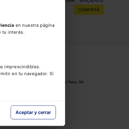
110,00€
COMPRAR
riencia
en nuestra página
 tu interés.
Contacto
as imprescindibles.
Tel.: 91 210 80 00
mitir en tu navegador. Si
Mándanos un
email
Monasterios de Suso y Yuso, 34
28049 Madrid
Aceptar y cerrar