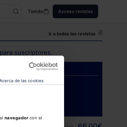
Tienda
Acceso revistas
Ir a todas las revistas
para suscriptores.
Acerca de las cookies
ENTRAR
 al
navegador
con el
ortunidad y
66,00€