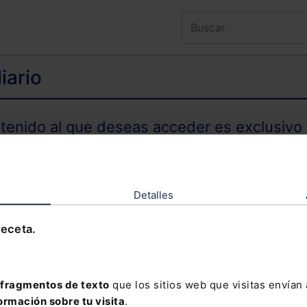
iario
ntenido al que deseas acceder es exclusivo 
TENIDO EXCLUSIVO PARA SUSCRIPTORES
Detalles
receta.
olvidado tu contraseña?
fragmentos de texto
que los sitios web que visitas envían
ormación sobre tu visita
.
davía no te has suscrito, no pierdas está op