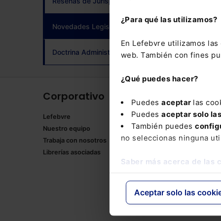
Reseñas de Jurisprudencia
adqui
¿Para qué las utilizamos?
Novedades Legislativas
(current)
En Lefebvre utilizamos la
Doctrina Administrativa
web. También con fines pub
¿Qué puedes hacer?
Corporativo
Produ
Puedes
aceptar
las coo
Puedes
aceptar solo la
Lefebvre
Memento
También puedes
config
Nuestro equipo
Formulari
no seleccionas ninguna uti
Trabaja con nosotros
Manuales
Librerías asociadas
Claves Pr
Saber más acerca de las 
Mementos
Códigos 
Códigos 
Aceptar solo las cooki
Packs