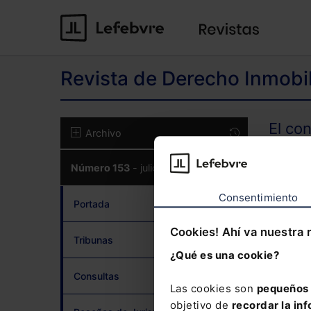
Revista de Derecho Inmobil
El co
Archivo
Número 153
- julio 2026
CON
Consentimiento
Portada
Cookies! Ahí va nuestra 
Tribunas
¿Qué es una cookie?
¿Has 
Consultas
Las cookies son
pequeños 
objetivo de
recordar la inf
Si to