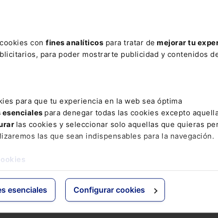
ere tu acceso con un
25% de descuento
.
s cookies con
fines analíticos
para tratar de
mejorar tu expe
licitarios, para poder mostrarte publicidad y contenidos de
ctos
Grupo Lefebvre
kies para que tu experiencia en la web sea óptima
s esenciales
para denegar todas las cookies excepto aquell
s
ELS
urar
las cookies y seleccionar solo aquellas que quieras per
os Jurídicos
El Derecho
lizaremos las que sean indispensables para la navegación.
 de Derecho
Espacio Asesoría
ácticas
Espacio Pymes
cookies
 Expertos
Básicos
Comentados
es esenciales
Configurar cookies