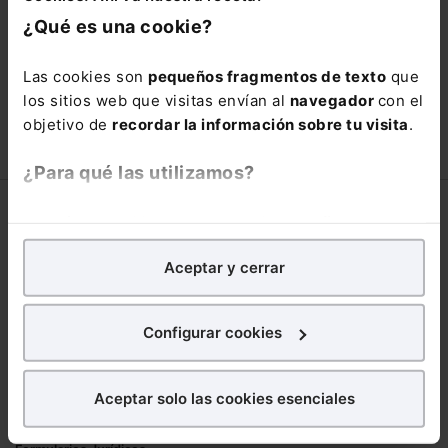
está oportunidad y adquiere tu acceso
¿Qué es una cookie?
con un
25% de descuento
.
66,00€
Las cookies son
pequeños fragmentos de texto
que
110,00€
los sitios web que visitas envían al
navegador
con el
COMPRAR
objetivo de
recordar la información sobre tu visita
.
¿Para qué las utilizamos?
Corporativo
En Lefebvre utilizamos las cookies con
fines
analíticos
para tratar de
mejorar tu experiencia
en
Lefebvre
Aceptar y cerrar
nuestra página web. También con fines publicitarios,
Nuestro equipo
para poder mostrarte publicidad y contenidos de tu
Trabaja con nosotros
interés.
Configurar cookies
Librerías asociadas
¿Qué puedes hacer?
Productos
Aceptar solo las cookies esenciales
Puedes
aceptar
las cookies para que tu
Mementos
experiencia en la web sea óptima