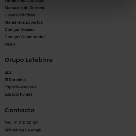
Formularios Jurídicos
Puedes
aceptar solo las esenciales
para denegar
Manuales de Derecho
todas las cookies excepto aquellas imprescindibles.
Claves Prácticas
También puedes
configurar
las cookies y
Mementos Expertos
seleccionar solo aquellas que quieras permitir en tu
Códigos Básicos
navegador. Si no seleccionas ninguna utilizaremos
Códigos Comentados
las que sean indispensables para la navegación.
Packs
Saber más acerca de las cookies
Grupo Lefebvre
ELS
El Derecho
Espacio Asesoría
Espacio Pymes
Contacto
Tel.: 91 210 80 00
Mándanos un
email