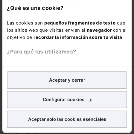
está oportunidad y adquiere tu acceso
¿Qué es una cookie?
con un
25% de descuento
.
66,00€
Las cookies son
pequeños fragmentos de texto
que
110,00€
los sitios web que visitas envían al
navegador
con el
COMPRAR
objetivo de
recordar la información sobre tu visita
.
¿Para qué las utilizamos?
Corporativo
En Lefebvre utilizamos las cookies con
fines
analíticos
para tratar de
mejorar tu experiencia
en
Lefebvre
Aceptar y cerrar
nuestra página web. También con fines publicitarios,
Nuestro equipo
para poder mostrarte publicidad y contenidos de tu
Trabaja con nosotros
interés.
Configurar cookies
Librerías asociadas
¿Qué puedes hacer?
Productos
Aceptar solo las cookies esenciales
Puedes
aceptar
las cookies para que tu
Mementos
experiencia en la web sea óptima