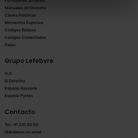
Formularios Jurídicos
Puedes
aceptar solo las esenciales
para denegar
Manuales de Derecho
todas las cookies excepto aquellas imprescindibles.
Claves Prácticas
También puedes
configurar
las cookies y
Mementos Expertos
seleccionar solo aquellas que quieras permitir en tu
Códigos Básicos
navegador. Si no seleccionas ninguna utilizaremos
Códigos Comentados
las que sean indispensables para la navegación.
Packs
Saber más acerca de las cookies
Grupo Lefebvre
ELS
El Derecho
Espacio Asesoría
Espacio Pymes
Contacto
Tel.: 91 210 80 00
Mándanos un
email