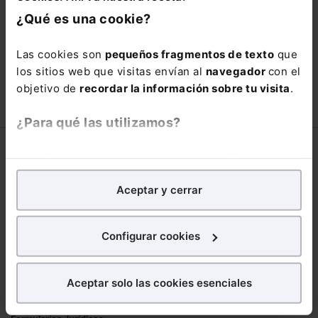
está oportunidad y adquiere tu acceso
¿Qué es una cookie?
con un
25% de descuento
.
66,00€
Las cookies son
pequeños fragmentos de texto
que
110,00€
los sitios web que visitas envían al
navegador
con el
COMPRAR
objetivo de
recordar la información sobre tu visita
.
¿Para qué las utilizamos?
Corporativo
En Lefebvre utilizamos las cookies con
fines
analíticos
para tratar de
mejorar tu experiencia
en
Lefebvre
Aceptar y cerrar
nuestra página web. También con fines publicitarios,
Nuestro equipo
para poder mostrarte publicidad y contenidos de tu
Trabaja con nosotros
interés.
Configurar cookies
Librerías asociadas
¿Qué puedes hacer?
Productos
Aceptar solo las cookies esenciales
Puedes
aceptar
las cookies para que tu
Mementos
experiencia en la web sea óptima