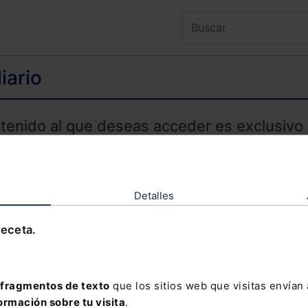
iario
ntenido al que deseas acceder es exclusivo 
TENIDO EXCLUSIVO PARA SUSCRIPTORES
Detalles
receta.
olvidado tu contraseña?
fragmentos de texto
que los sitios web que visitas envían
davía no te has suscrito, no pierdas está op
ormación sobre tu visita
.