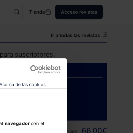
Tienda
Acceso revistas
Ir a todas las revistas
para suscriptores.
Acerca de las cookies
ENTRAR
 al
navegador
con el
ortunidad y
66,00€
110,00€