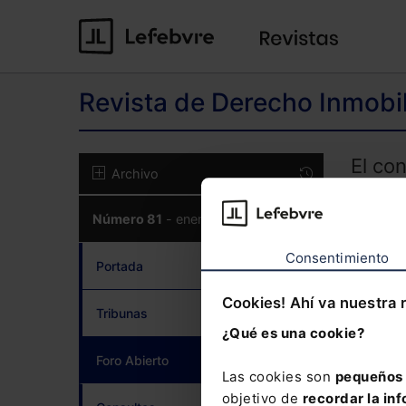
Revista de Derecho Inmobil
El co
Archivo
CON
Número 81
- enero 2020
Consentimiento
Portada
Cookies! Ahí va nuestra 
Tribunas
¿Qué es una cookie?
¿Has 
Foro Abierto
(current)
Las cookies son
pequeños 
Si to
objetivo de
recordar la inf