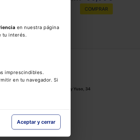
COMPRAR
riencia
en nuestra página
 tu interés.
Contacto
as imprescindibles.
Tel.: 91 210 80 00
mitir en tu navegador. Si
Mándanos un
email
Monasterios de Suso y Yuso, 34
28049 Madrid
Aceptar y cerrar