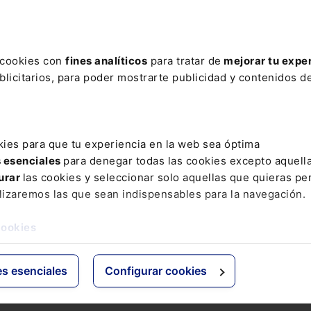
ere tu acceso con un
25% de descuento
.
s cookies con
fines analíticos
para tratar de
mejorar tu expe
licitarios, para poder mostrarte publicidad y contenidos de
ctos
Grupo Lefebvre
kies para que tu experiencia en la web sea óptima
s esenciales
para denegar todas las cookies excepto aquell
s
ELS
urar
las cookies y seleccionar solo aquellas que quieras per
os Jurídicos
El Derecho
lizaremos las que sean indispensables para la navegación.
 de Derecho
Espacio Asesoría
ácticas
Espacio Pymes
cookies
 Expertos
Básicos
Comentados
es esenciales
Configurar cookies