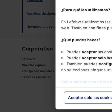
Consultas
adqui
¿Para qué las utilizamos?
Reseñas de Jurisprudencia
En Lefebvre utilizamos la
Novedades Legislativas
web. También con fines pub
¿Qué puedes hacer?
Corporativo
Produ
Puedes
aceptar
las coo
Puedes
aceptar solo la
Lefebvre
Memento
También puedes
config
Nuestro equipo
Formulari
no seleccionas ninguna uti
Trabaja con nosotros
Manuales
Librerías asociadas
Claves Pr
Saber más acerca de las 
Mementos
Códigos 
Códigos 
Aceptar solo las cooki
Packs