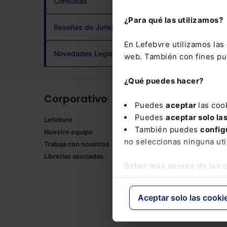
Consultas
adqui
¿Para qué las utilizamos?
Reseñas de Jurisprudencia
En Lefebvre utilizamos la
Novedades Legislativas
web. También con fines pub
¿Qué puedes hacer?
Corporativo
Produ
Puedes
aceptar
las coo
Puedes
aceptar solo la
Lefebvre
Memento
También puedes
config
Nuestro equipo
Formulari
no seleccionas ninguna uti
Trabaja con nosotros
Manuales
Librerías asociadas
Claves Pr
Saber más acerca de las 
Mementos
Códigos 
Códigos 
Aceptar solo las cooki
Packs