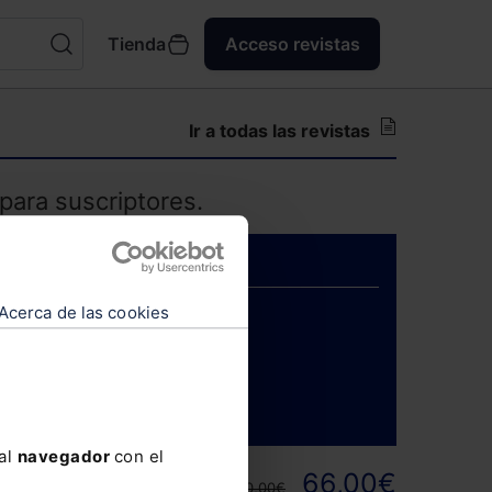
Tienda
Acceso revistas
Ir a todas las revistas
para suscriptores.
Acerca de las cookies
ENTRAR
 al
navegador
con el
ortunidad y
66,00€
110,00€