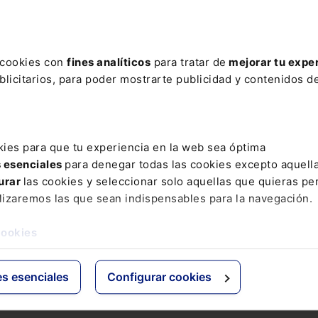
ere tu acceso con un
25% de descuento
.
s cookies con
fines analíticos
para tratar de
mejorar tu expe
licitarios, para poder mostrarte publicidad y contenidos de
ctos
Grupo Lefebvre
kies para que tu experiencia en la web sea óptima
s esenciales
para denegar todas las cookies excepto aquell
s
ELS
urar
las cookies y seleccionar solo aquellas que quieras per
os Jurídicos
El Derecho
lizaremos las que sean indispensables para la navegación.
 de Derecho
Espacio Asesoría
ácticas
Espacio Pymes
cookies
 Expertos
Básicos
Comentados
es esenciales
Configurar cookies