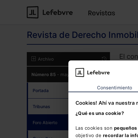
Revista de Derecho Inmobil
El co
Archivo
CON
Número 85
- mayo 2020
Consentimiento
Portada
Cookies! Ahí va nuestra 
Tribunas
¿Qué es una cookie?
¿Has 
Foro Abierto
(current)
Las cookies son
pequeños 
Si to
objetivo de
recordar la inf