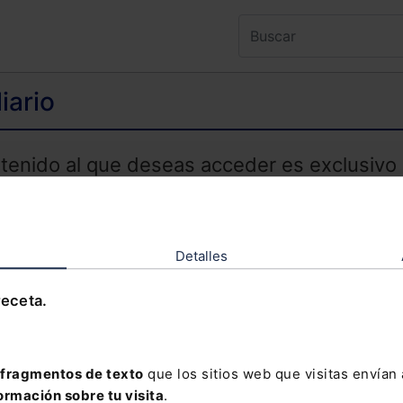
iario
ntenido al que deseas acceder es exclusivo 
TENIDO EXCLUSIVO PARA SUSCRIPTORES
Detalles
receta.
olvidado tu contraseña?
fragmentos de texto
que los sitios web que visitas envían
davía no te has suscrito, no pierdas está op
ormación sobre tu visita
.