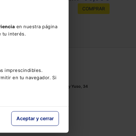
COMPRAR
riencia
en nuestra página
 tu interés.
Contacto
as imprescindibles.
Tel.: 91 210 80 00
mitir en tu navegador. Si
Mándanos un
email
Monasterios de Suso y Yuso, 34
28049 Madrid
Aceptar y cerrar