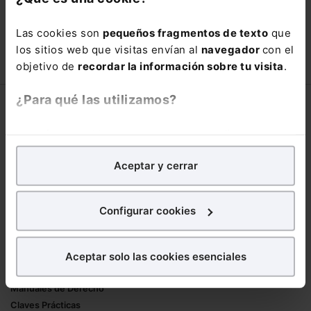
con un
25% de descuento
.
Las cookies son
pequeños fragmentos de texto
que
66,00€
los sitios web que visitas envían al
navegador
con el
110,00€
objetivo de
recordar la información sobre tu visita
.
COMPRAR
¿Para qué las utilizamos?
Corporativo
En Lefebvre utilizamos las cookies con
fines
Lefebvre
analíticos
para tratar de
mejorar tu experiencia
en
Nuestro equipo
Aceptar y cerrar
nuestra página web. También con fines publicitarios,
Trabaja con nosotros
para poder mostrarte publicidad y contenidos de tu
Librerías asociadas
interés.
Configurar cookies
Productos
¿Qué puedes hacer?
Aceptar solo las cookies esenciales
Mementos
Puedes
aceptar
las cookies para que tu
Formularios Jurídicos
experiencia en la web sea óptima
Manuales de Derecho
Puedes
aceptar solo las esenciales
para denegar
Claves Prácticas