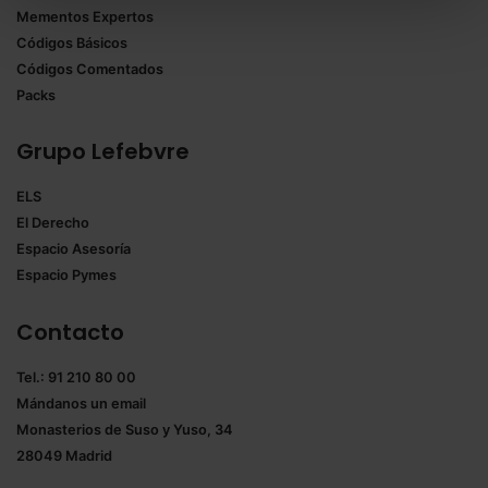
todas las cookies excepto aquellas imprescindibles.
Mementos Expertos
También puedes
configurar
las cookies y
Códigos Básicos
seleccionar solo aquellas que quieras permitir en tu
Códigos Comentados
navegador. Si no seleccionas ninguna utilizaremos
Packs
las que sean indispensables para la navegación.
Grupo Lefebvre
Saber más acerca de las cookies
ELS
El Derecho
Espacio Asesoría
Espacio Pymes
Contacto
Tel.: 91 210 80 00
Mándanos un
email
Monasterios de Suso y Yuso, 34
28049 Madrid