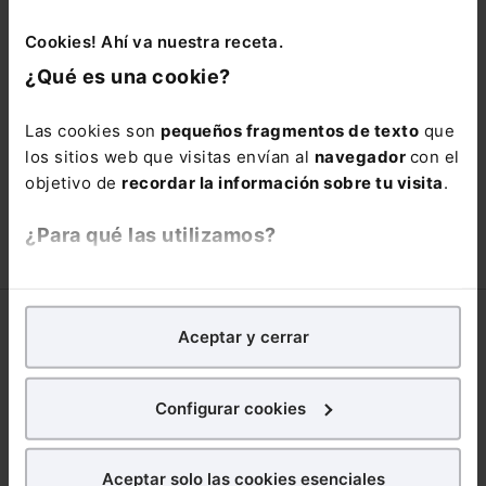
adquiere tu acceso con un
25% de
Cookies! Ahí va nuestra receta.
descuento
.
¿Qué es una cookie?
66,00€
110,00€
Las cookies son
pequeños fragmentos de texto
que
COMPRAR
los sitios web que visitas envían al
navegador
con el
objetivo de
recordar la información sobre tu visita
.
¿Para qué las utilizamos?
En Lefebvre utilizamos las cookies con
fines
analíticos
para tratar de
mejorar tu experiencia
en
Corporativo
Aceptar y cerrar
nuestra página web. También con fines publicitarios,
para poder mostrarte publicidad y contenidos de tu
Lefebvre
interés.
Nuestro equipo
Configurar cookies
Trabaja con nosotros
¿Qué puedes hacer?
Librerías asociadas
Aceptar solo las cookies esenciales