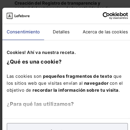
Creación del Registro de transparencia y
control del patrimonio y de las actividades de
los cargos públicos de Baleares
BOIB 51/2024 de 18 de Abril de 2024
Consentimiento
Detalles
Acerca de las cookies
CATALUÑA
Medidas urgentes para paliar los efectos de la
Cookies! Ahí va nuestra receta.
sequía en Cataluña
¿Qué es una cookie?
DOGC 9144/2024 de 17 de Abril de 2024
Las cookies son
pequeños fragmentos de texto
que
Ver más Novedades Legislativas
los sitios web que visitas envían al
navegador
con el
objetivo de
recordar la información sobre tu visita
.
Reseñas de jurisprudencia
¿Para qué las utilizamos?
ADMINISTRATIVO
En Lefebvre utilizamos las cookies con
fines
Sujeto pasivo del IBI, ¿el titular registral de la
analíticos
para tratar de
mejorar tu experiencia
en