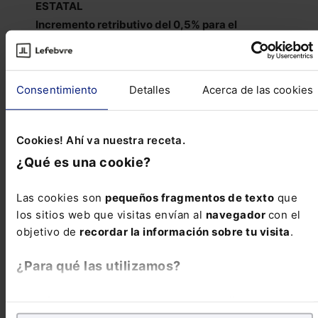
ESTATAL
Incremento retributivo del 0,5% para el
personal al servicio del sector público
BOE 238/2023 de 5 de Octubre de 2023
Consentimiento
Detalles
Acerca de las cookies
PAÍS VASCO
Regulación de las políticas públicas para la
memoria histórica y democrática del País
Cookies! Ahí va nuestra receta.
Vasco
¿Qué es una cookie?
BOPV 198/2023 de 17 de Octubre de 2023
Las cookies son
pequeños fragmentos de texto
que
los sitios web que visitas envían al
navegador
con el
Reseñas de jurisprudencia
objetivo de
recordar la información sobre tu visita
.
¿Para qué las utilizamos?
ADMINISTRATIVO
Invalidez de los incentivos a la jubilación
En Lefebvre utilizamos las cookies con
fines
anticipada acordados por las corporaciones